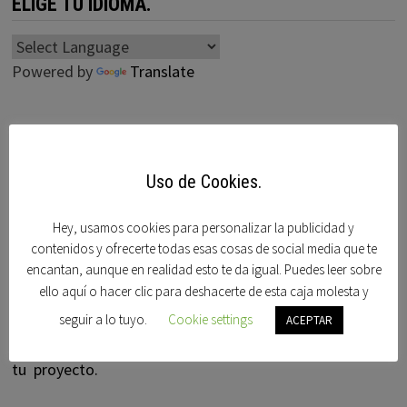
ELIGE TU IDIOMA.
Powered by
Translate
BUSCAMOS TU DOMINIO.
Uso de Cookies.
Hey, usamos cookies para personalizar la publicidad y
contenidos y ofrecerte todas esas cosas de social media que te
encantan, aunque en realidad esto te da igual. Puedes leer sobre
ello aquí o hacer clic para deshacerte de esta caja molesta y
Nosotros buscamos tu dominio ideal por ti,
seguir a lo tuyo.
Cookie settings
ACEPTAR
Contactanos y buscaremos por ti el dominio ideal para
tu proyecto.