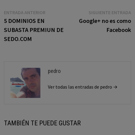
Navegación
Entrada
E
ENTRADA ANTERIOR
SIGUIENTE ENTRADA
anterior:
s
5 DOMINIOS EN
Google+ no es como
de
SUBASTA PREMIUN DE
Facebook
entradas
SEDO.COM
pedro
Ver todas las entradas de pedro →
TAMBIÉN TE PUEDE GUSTAR