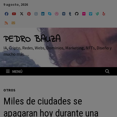
Saltar
9 agosto, 2026
al
contenido
PEDRO BAUZA
IA, Cripto, Redes, Webs, Dominios, Marketing, NFTs, Diseño y
mucho más….
MENÚ
OTROS
Miles de ciudades se
apagaran hoy durante una