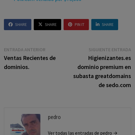
SHARE
SHARE
PIN IT
SHARE
Navegación
Entrada
E
ENTRADA ANTERIOR
SIGUIENTE ENTRADA
anterior:
s
Ventas Recientes de
Higienizantes.es
de
dominios.
dominio premium en
entradas
subasta greatdomains
de sedo.com
pedro
Ver todas las entradas de pedro →