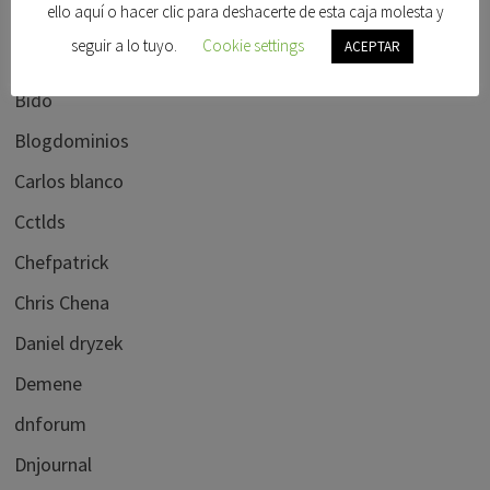
ello aquí o hacer clic para deshacerte de esta caja molesta y
Afternic
seguir a lo tuyo.
Cookie settings
ACEPTAR
Alberto dominguez
Bido
Blogdominios
Carlos blanco
Cctlds
Chefpatrick
Chris Chena
Daniel dryzek
Demene
dnforum
Dnjournal