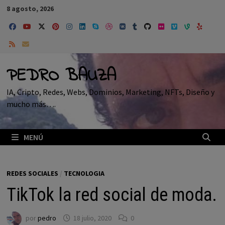
Saltar
8 agosto, 2026
al
contenido
PEDRO BAUZA
IA, Cripto, Redes, Webs, Dominios, Marketing, NFTs, Diseño y
mucho más….
MENÚ
REDES SOCIALES
/
TECNOLOGIA
TikTok la red social de moda.
por
pedro
18 julio, 2020
0