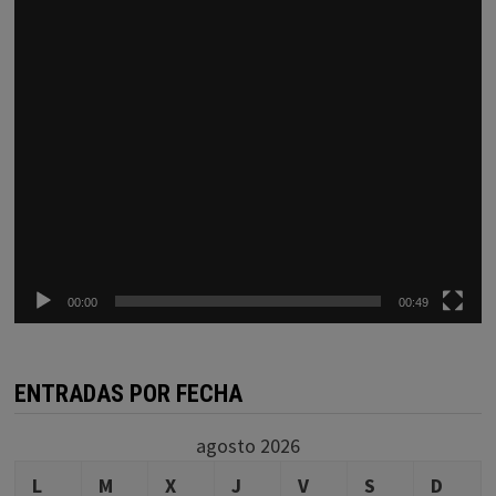
00:00
00:49
ENTRADAS POR FECHA
agosto 2026
L
M
X
J
V
S
D