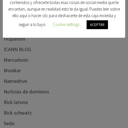
contenidos y ofrecerte todas esas cosas de social media que te
Foro dominios
encantan, aunque en realidad esto te da igual. Puedes leer sobre
ello aquí o hacer clic para deshacerte de esta caja molesta y
Frank schilling
seguir a lo tuyo.
Cookie settings
ACEPTAR
Godaddy
Hispanom
ICANN BLOG
Mercadonic
Moniker
Namedrive
Noticias de dominios
Rick latona
Rick schwatz
Sedo