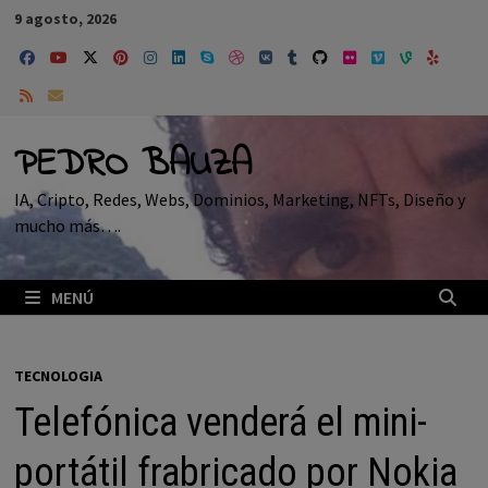
Saltar
9 agosto, 2026
al
contenido
PEDRO BAUZA
IA, Cripto, Redes, Webs, Dominios, Marketing, NFTs, Diseño y
mucho más….
MENÚ
TECNOLOGIA
Telefónica venderá el mini-
portátil frabricado por Nokia