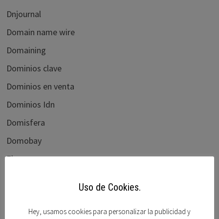
Dnjournal
Domain name wire
Domaining
Dominios clave
Dominios en venta
Dominios Idn
Domisfera
Domobay
Ebay
Elliots blog
Uso de Cookies.
flippa.com
Hey, usamos cookies para personalizar la publicidad y
Foro beta