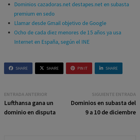
Dominios cazadoras.net destapes.net en subasta
premium en sedo
Llamar desde Gmail objetivo de Google
Ocho de cada diez menores de 15 años ya usa
Internet en España, según el INE
SHARE
SHARE
PIN IT
SHARE
Navegación
Entrada
E
ENTRADA ANTERIOR
SIGUIENTE ENTRADA
anterior:
s
Lufthansa gana un
Dominios en subasta del
de
dominio en disputa
9 a 10 de diciembre
entradas