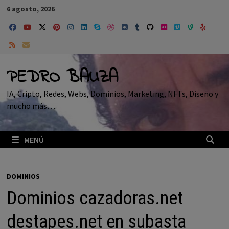
Saltar
6 agosto, 2026
al
contenido
PEDRO BAUZA
IA, Cripto, Redes, Webs, Dominios, Marketing, NFTs, Diseño y
mucho más….
MENÚ
DOMINIOS
Dominios cazadoras.net
destapes.net en subasta