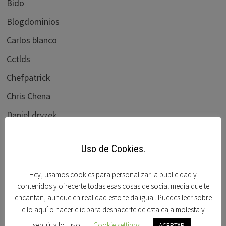
Bido
Blogdominios
Carlos blanco
Cctlds
Chefpatrick
Chris Chena
Daniel dryzek
Demene
Uso de Cookies.
dnforum
Dnjournal
Hey, usamos cookies para personalizar la publicidad y
contenidos y ofrecerte todas esas cosas de social media que te
Domain name wire
encantan, aunque en realidad esto te da igual. Puedes leer sobre
Domaining
ello aquí o hacer clic para deshacerte de esta caja molesta y
seguir a lo tuyo.
Cookie settings
ACEPTAR