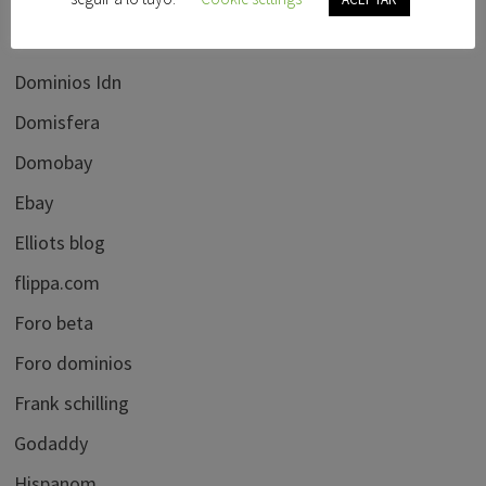
Dominios clave
Dominios en venta
Dominios Idn
Domisfera
Domobay
Ebay
Elliots blog
flippa.com
Foro beta
Foro dominios
Frank schilling
Godaddy
Hispanom