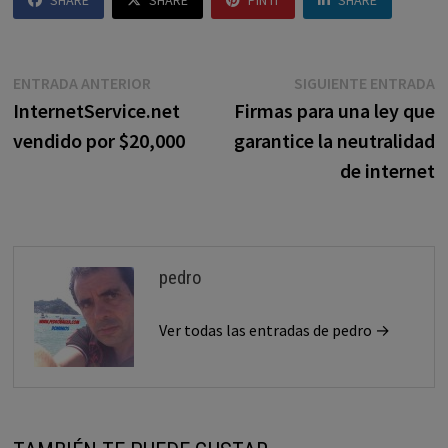
SHARE
SHARE
PIN IT
SHARE
Navegación
Entrada
E
ENTRADA ANTERIOR
SIGUIENTE ENTRADA
anterior:
s
InternetService.net
Firmas para una ley que
de
vendido por $20,000
garantice la neutralidad
entradas
de internet
pedro
Ver todas las entradas de pedro →