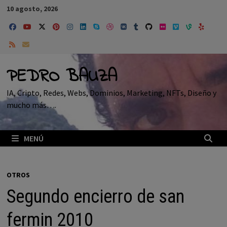
Saltar
10 agosto, 2026
al
contenido
PEDRO BAUZA
IA, Cripto, Redes, Webs, Dominios, Marketing, NFTs, Diseño y
mucho más….
MENÚ
OTROS
Segundo encierro de san
fermin 2010