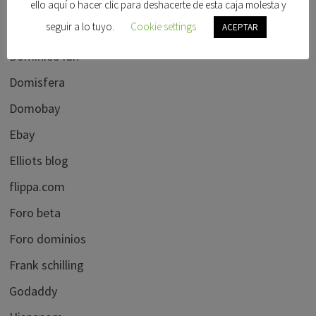
Dominios clave
ello aquí o hacer clic para deshacerte de esta caja molesta y
seguir a lo tuyo.
Cookie settings
ACEPTAR
Dominios en venta
Dominios Idn
Domisfera
Domobay
Ebay
Elliots blog
flippa.com
Foro beta
Foro dominios
Frank schilling
Godaddy