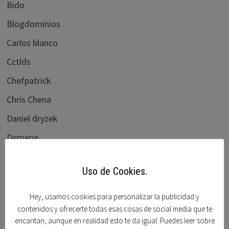
Bido
Blogdominios
Carlos blanco
Cctlds
Chefpatrick
Chris Chena
Daniel dryzek
Demene
dnforum
Uso de Cookies.
Dnjournal
Domain name wire
Hey, usamos cookies para personalizar la publicidad y
contenidos y ofrecerte todas esas cosas de social media que te
Domaining
encantan, aunque en realidad esto te da igual. Puedes leer sobre