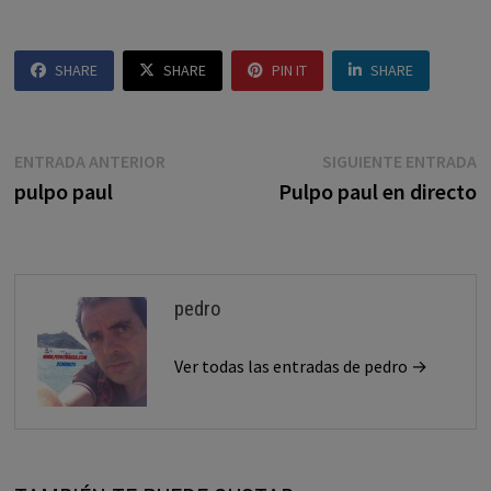
SHARE
SHARE
PIN IT
SHARE
Navegación
Entrada
E
ENTRADA ANTERIOR
SIGUIENTE ENTRADA
anterior:
s
pulpo paul
Pulpo paul en directo
de
entradas
pedro
Ver todas las entradas de pedro →