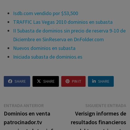
Isdb.com vendido por $53,500
TRAFFIC Las Vegas 2010 dominios en subasta
II Subasta de dominios sin precio de reserva 9-10 de
Diciembre en SinReserva en DnFolder.com
Nuevos dominios en subasta
Iniciada subasta de dominios.es
SHARE
SHARE
PIN IT
SHARE
Navegación
Entrada
E
ENTRADA ANTERIOR
SIGUIENTE ENTRADA
anterior:
s
Dominios en venta
Verisign informes de
de
patrocinador.tv
resultados financieros
entradas