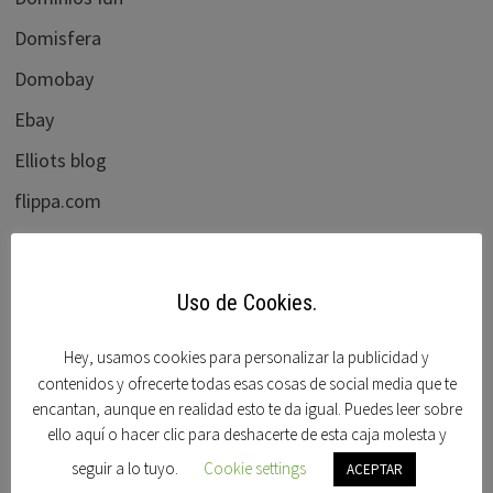
Domisfera
Domobay
Ebay
Elliots blog
flippa.com
Foro beta
Foro dominios
Uso de Cookies.
Frank schilling
Hey, usamos cookies para personalizar la publicidad y
Godaddy
contenidos y ofrecerte todas esas cosas de social media que te
Hispanom
encantan, aunque en realidad esto te da igual. Puedes leer sobre
ello aquí o hacer clic para deshacerte de esta caja molesta y
ICANN BLOG
seguir a lo tuyo.
Cookie settings
ACEPTAR
Mercadonic