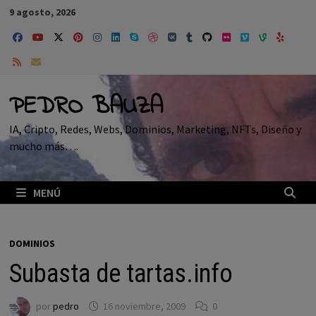
Saltar
9 agosto, 2026
al
contenido
PEDRO BAUZA
IA, Cripto, Redes, Webs, Dominios, Marketing, NFTs, Diseño y
mucho más….
MENÚ
DOMINIOS
Subasta de tartas.info
por
pedro
16 noviembre, 2009
0