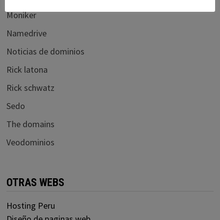
Moniker
Namedrive
Noticias de dominios
Rick latona
Rick schwatz
Sedo
The domains
Veodominios
OTRAS WEBS
Hosting Peru
Diseño de paginas web