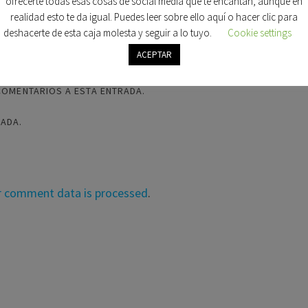
ofrecerte todas esas cosas de social media que te encantan, aunque en
realidad esto te da igual. Puedes leer sobre ello aquí o hacer clic para
deshacerte de esta caja molesta y seguir a lo tuyo.
Cookie settings
ACEPTAR
COMENTARIOS A ESTA ENTRADA.
RADA.
r comment data is processed
.