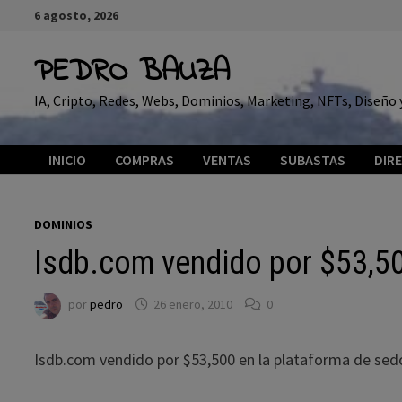
Saltar
6 agosto, 2026
al
contenido
PEDRO BAUZA
IA, Cripto, Redes, Webs, Dominios, Marketing, NFTs, Diseñ
INICIO
COMPRAS
VENTAS
SUBASTAS
DIR
DOMINIOS
Isdb.com vendido por $53,5
por
pedro
26 enero, 2010
0
Isdb.com vendido por $53,500 en la plataforma de sedo