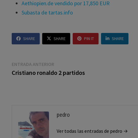
Aethiopien.de vendido por 17,850 EUR
Subasta de tartas.info
SHARE
SHARE
PIN IT
SHARE
Navegación
Entrada
ENTRADA ANTERIOR
anterior:
Cristiano ronaldo 2 partidos
de
entradas
pedro
Ver todas las entradas de pedro →