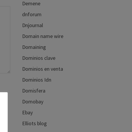
Demene
dnforum
Dnjournal
Domain name wire
Domaining
Dominios clave
Dominios en venta
Dominios Idn
Domisfera
Domobay
Ebay
Elliots blog