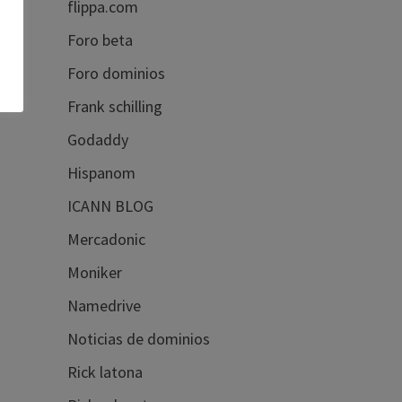
flippa.com
Foro beta
Foro dominios
Frank schilling
Godaddy
Hispanom
ICANN BLOG
Mercadonic
Moniker
Namedrive
Noticias de dominios
Rick latona