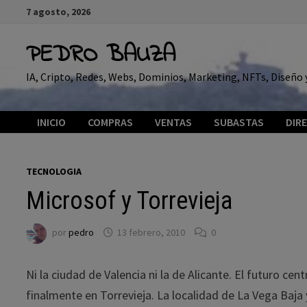
Saltar
7 agosto, 2026
al
contenido
PEDRO BAUZA
IA, Cripto, Redes, Webs, Dominios, Marketing, NFTs, Diseñ
INICIO
COMPRAS
VENTAS
SUBASTAS
DIR
TECNOLOGIA
Microsof y Torrevieja
por
pedro
13 febrero, 2010
0
Ni la ciudad de Valencia ni la de Alicante. El futuro c
finalmente en Torrevieja. La localidad de La Vega Baja 