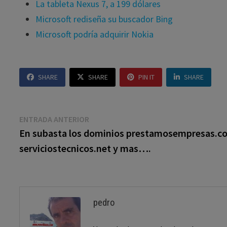
La tableta Nexus 7, a 199 dólares
Microsoft rediseña su buscador Bing
Microsoft podría adquirir Nokia
SHARE
SHARE
PIN IT
SHARE
Navegación
Entrada
ENTRADA ANTERIOR
anterior:
En subasta los dominios prestamosempresas.c
de
serviciostecnicos.net y mas….
entradas
pedro