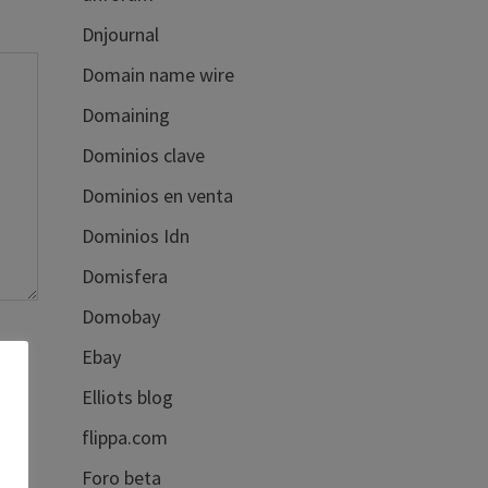
Dnjournal
Domain name wire
Domaining
Dominios clave
Dominios en venta
Dominios Idn
Domisfera
Domobay
Ebay
Elliots blog
flippa.com
Foro beta