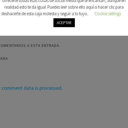
ofrecerte todas esas cosas de social media que te encantan, aunque en
realidad esto te da igual. Puedes leer sobre ello aquí o hacer clic para
deshacerte de esta caja molesta y seguir a lo tuyo.
Cookie settings
ACEPTAR
COMENTARIOS A ESTA ENTRADA.
RADA.
r comment data is processed
.