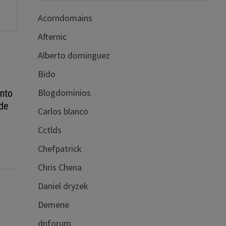
Acorndomains
Afternic
Alberto dominguez
Bido
Blogdominios
ánto
 de
Carlos blanco
Cctlds
Chefpatrick
Chris Chena
Daniel dryzek
Demene
dnforum