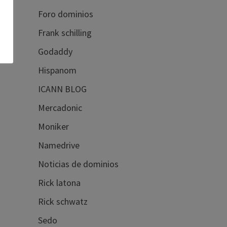
Foro dominios
Frank schilling
Godaddy
Hispanom
ICANN BLOG
Mercadonic
Moniker
Namedrive
Noticias de dominios
Rick latona
Rick schwatz
Sedo