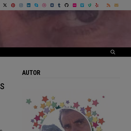
AUTOR
es
en