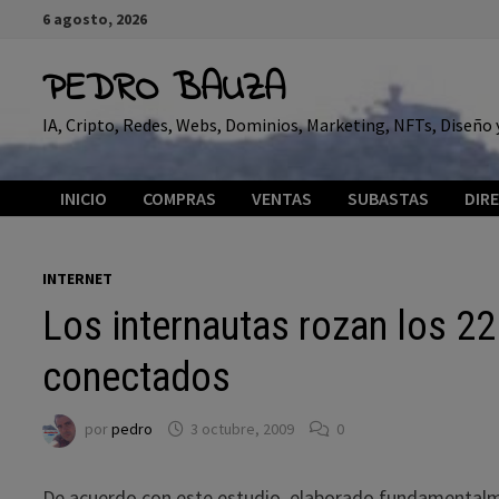
Saltar
6 agosto, 2026
al
contenido
PEDRO BAUZA
IA, Cripto, Redes, Webs, Dominios, Marketing, NFTs, Diseñ
INICIO
COMPRAS
VENTAS
SUBASTAS
DIR
INTERNET
Los internautas rozan los 2
conectados
por
pedro
3 octubre, 2009
0
De acuerdo con este estudio, elaborado fundamentalme