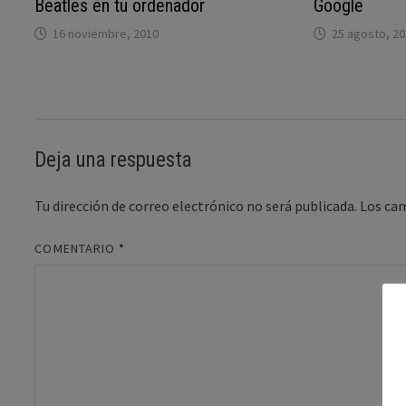
Beatles en tu ordenador
Google
16 noviembre, 2010
25 agosto, 2
Deja una respuesta
Tu dirección de correo electrónico no será publicada.
Los ca
COMENTARIO
*