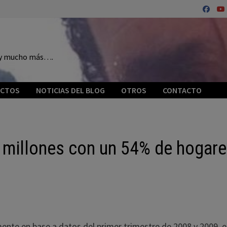
o y mucho más….
ECTOS
NOTICIAS DEL BLOG
OTROS
CONTACTO
2 millones con un 54% de hogar
nte en base a datos del primer trimestre de 2008 y 2009, 