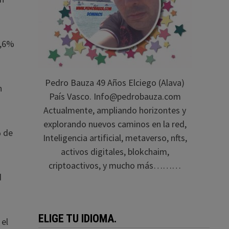
9,6%
Pedro Bauza 49 Años Elciego (Alava)
n
País Vasco. Info@pedrobauza.com
Actualmente, ampliando horizontes y
explorando nuevos caminos en la red,
% de
Inteligencia artificial, metaverso, nfts,
activos digitales, blokchaim,
criptoactivos, y mucho más………
d
ELIGE TU IDIOMA.
 el