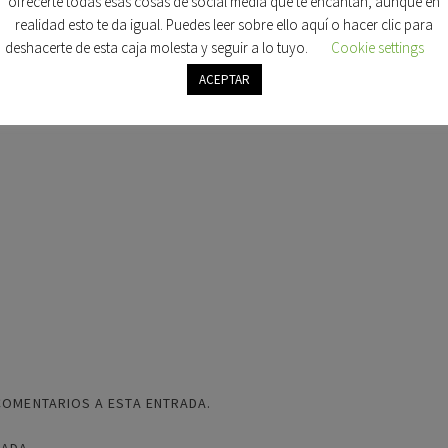
ofrecerte todas esas cosas de social media que te encantan, aunque en
realidad esto te da igual. Puedes leer sobre ello aquí o hacer clic para
deshacerte de esta caja molesta y seguir a lo tuyo.
Cookie settings
ACEPTAR
COMENTARIOS A ESTA ENTRADA.
RADA.