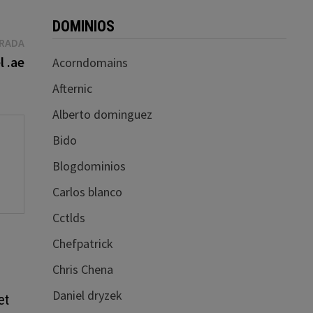
DOMINIOS
Entrada
TRADA
siguiente:
 .ae
Acorndomains
Afternic
Alberto dominguez
Bido
Blogdominios
Carlos blanco
Cctlds
Chefpatrick
Chris Chena
Daniel dryzek
et