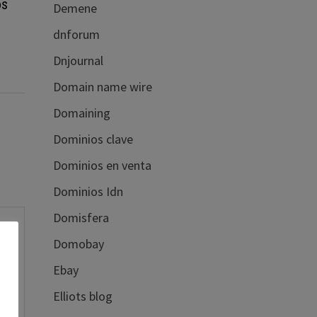
os
Demene
dnforum
Dnjournal
Domain name wire
Domaining
Dominios clave
Dominios en venta
Dominios Idn
Domisfera
Domobay
Ebay
Elliots blog