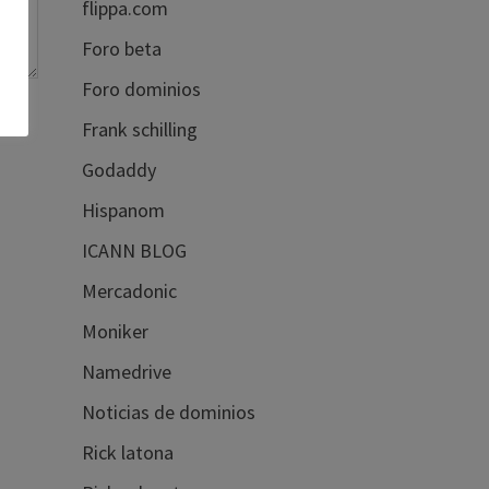
flippa.com
Foro beta
Foro dominios
Frank schilling
Godaddy
Hispanom
ICANN BLOG
Mercadonic
Moniker
Namedrive
Noticias de dominios
Rick latona