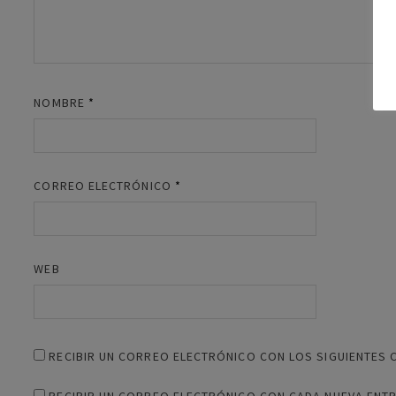
NOMBRE
*
CORREO ELECTRÓNICO
*
WEB
RECIBIR UN CORREO ELECTRÓNICO CON LOS SIGUIENTES 
RECIBIR UN CORREO ELECTRÓNICO CON CADA NUEVA ENT