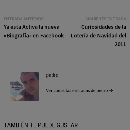
Navegación
Entrada
E
ENTRADA ANTERIOR
SIGUIENTE ENTRADA
anterior:
s
Ya esta Activa la nueva
Curiosidades de la
de
«Biografía» en Facebook
Lotería de Navidad del
entradas
2011
pedro
Ver todas las entradas de pedro →
TAMBIÉN TE PUEDE GUSTAR