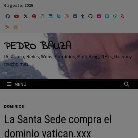
Saltar
6 agosto, 2026
al
contenido
PEDRO BAUZA
IA, Cripto, Redes, Webs, Dominios, Marketing, NFTs, Diseño y
mucho más….
MENÚ
DOMINIOS
La Santa Sede compra el
dominio vatican.xxx