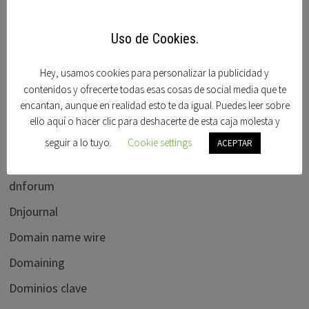
Blogdominios
Carlos blanco
Uso de Cookies.
Cctlds
Hey, usamos cookies para personalizar la publicidad y
Chefpatrick
contenidos y ofrecerte todas esas cosas de social media que te
encantan, aunque en realidad esto te da igual. Puedes leer sobre
Chris Chena
ello aquí o hacer clic para deshacerte de esta caja molesta y
Daniel dryzek
seguir a lo tuyo.
Cookie settings
ACEPTAR
Demene
dnforum
Dnjournal
Domain name wire
Domaining
Dominios clave