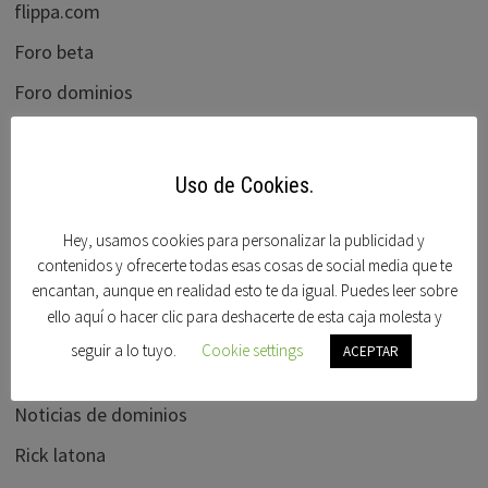
flippa.com
Foro beta
Foro dominios
Frank schilling
Godaddy
Uso de Cookies.
Hispanom
Hey, usamos cookies para personalizar la publicidad y
ICANN BLOG
contenidos y ofrecerte todas esas cosas de social media que te
encantan, aunque en realidad esto te da igual. Puedes leer sobre
Mercadonic
ello aquí o hacer clic para deshacerte de esta caja molesta y
Moniker
seguir a lo tuyo.
Cookie settings
ACEPTAR
Namedrive
Noticias de dominios
Rick latona