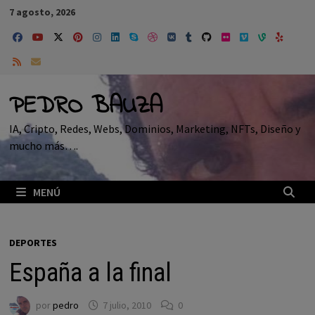
Saltar
7 agosto, 2026
al
contenido
PEDRO BAUZA
IA, Cripto, Redes, Webs, Dominios, Marketing, NFTs, Diseño y
mucho más….
MENÚ
DEPORTES
España a la final
por
pedro
7 julio, 2010
0