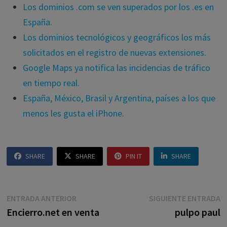
Los dominios .com se ven superados por los .es en
España.
Los dominios tecnológicos y geográficos los más
solicitados en el registro de nuevas extensiones.
Google Maps ya notifica las incidencias de tráfico
en tiempo real.
España, México, Brasil y Argentina, países a los que
menos les gusta el iPhone.
SHARE
SHARE
PIN IT
SHARE
Navegación
Entrada
E
ENTRADA ANTERIOR
SIGUIENTE ENTRADA
anterior:
s
Encierro.net en venta
pulpo paul
de