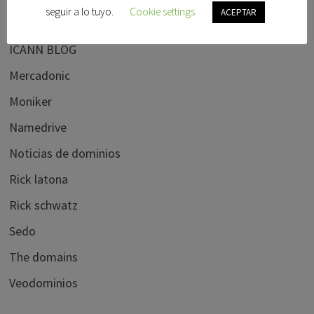
seguir a lo tuyo.
Cookie settings
ACEPTAR
Hispanom
ICANN BLOG
Mercadonic
Moniker
Namedrive
Noticias de dominios
Rick latona
Rick schwatz
Sedo
The domains
Veodominios