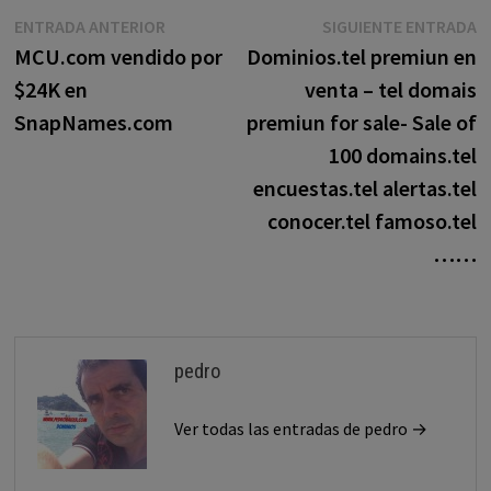
Navegación
Entrada
E
ENTRADA ANTERIOR
SIGUIENTE ENTRADA
anterior:
s
MCU.com vendido por
Dominios.tel premiun en
de
$24K en
venta – tel domais
entradas
SnapNames.com
premiun for sale- Sale of
100 domains.tel
encuestas.tel alertas.tel
conocer.tel famoso.tel
……
pedro
Ver todas las entradas de pedro →