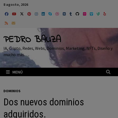
Saltar
8 agosto, 2026
al
contenido
PEDRO BAUZA
IA, Cripto, Redes, Webs, Dominios, Marketing, NFTs, Diseño y
mucho más….
MENÚ
DOMINIOS
Dos nuevos dominios
adquiridos.