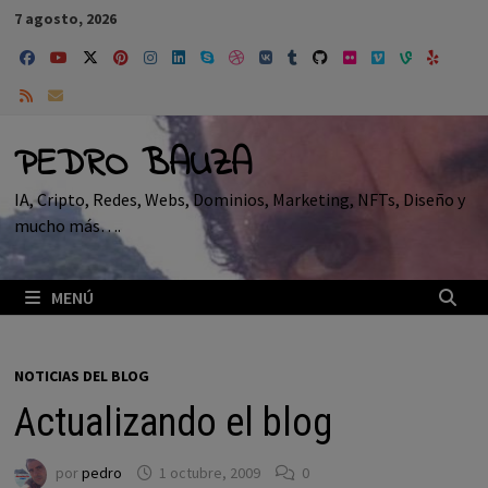
Saltar
7 agosto, 2026
al
contenido
PEDRO BAUZA
IA, Cripto, Redes, Webs, Dominios, Marketing, NFTs, Diseño y
mucho más….
MENÚ
NOTICIAS DEL BLOG
Actualizando el blog
por
pedro
1 octubre, 2009
0