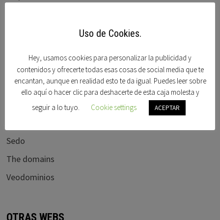
ICANN BLOG
Mercadonic
Uso de Cookies.
Moniker
Hey, usamos cookies para personalizar la publicidad y
Namedrive
contenidos y ofrecerte todas esas cosas de social media que te
encantan, aunque en realidad esto te da igual. Puedes leer sobre
Noticias de dominios
ello aquí o hacer clic para deshacerte de esta caja molesta y
Rick latona
seguir a lo tuyo.
Cookie settings
ACEPTAR
Rick schwatz
Sedo
The domains
Veodominios
OTRAS WEBS