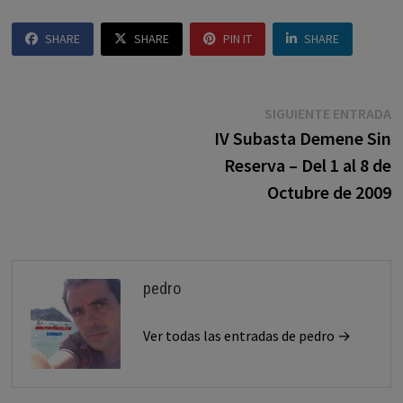
SHARE
SHARE
PIN IT
SHARE
Navegación
E
SIGUIENTE ENTRADA
s
IV Subasta Demene Sin
de
Reserva – Del 1 al 8 de
entradas
Octubre de 2009
pedro
Ver todas las entradas de pedro →