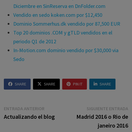
Diciembre en SinReserva en DnFolder.com
Vendido en sedo koken.com por $12,450
Dominio Sommerhus.dk vendido por 87,500 EUR
Top 20 dominios .COM y gTLD vendidos en el
periodo Q1 de 2012
In-Motion.com dominio vendido por $30,000 via
Sedo
SHARE
SHARE
PIN IT
SHARE
Navegación
Entrada
E
ENTRADA ANTERIOR
SIGUIENTE ENTRADA
anterior:
s
Actualizando el blog
Madrid 2016 o Rio de
de
janeiro 2016