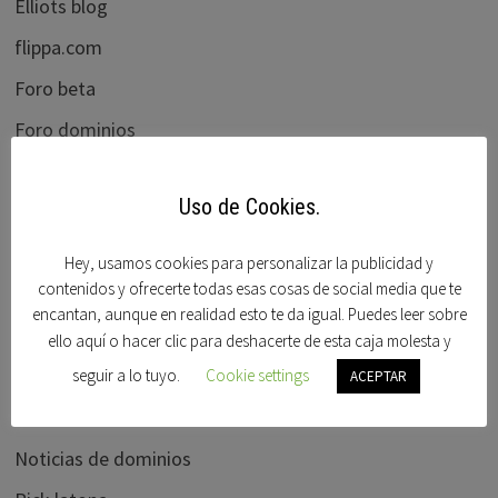
Elliots blog
flippa.com
Foro beta
Foro dominios
Frank schilling
Uso de Cookies.
Godaddy
Hispanom
Hey, usamos cookies para personalizar la publicidad y
contenidos y ofrecerte todas esas cosas de social media que te
ICANN BLOG
encantan, aunque en realidad esto te da igual. Puedes leer sobre
Mercadonic
ello aquí o hacer clic para deshacerte de esta caja molesta y
Moniker
seguir a lo tuyo.
Cookie settings
ACEPTAR
Namedrive
Noticias de dominios