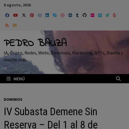
Saltar
8 agosto, 2026
al
contenido
PEDRO BAUZA
IA, Cripto, Redes, Webs, Dominios, Marketing, NFTs, Diseño y
mucho más….
MENÚ
DOMINIOS
IV Subasta Demene Sin
Reserva – Del 1 al 8 de