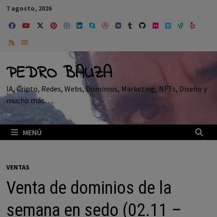
Saltar
7 agosto, 2026
al
contenido
PEDRO BAUZA
IA, Cripto, Redes, Webs, Dominios, Marketing, NFTs, Diseño y
mucho más….
MENÚ
VENTAS
Venta de dominios de la
semana en sedo (02.11 –