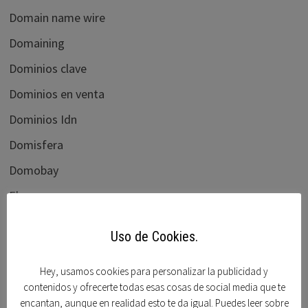
Domain name wire
Domaining
Dominios clave
Dominios en venta
Dominios Idn
Domisfera
Domobay
Ebay
Elliots blog
Uso de Cookies.
flippa.com
Foro beta
Hey, usamos cookies para personalizar la publicidad y
contenidos y ofrecerte todas esas cosas de social media que te
Foro dominios
encantan, aunque en realidad esto te da igual. Puedes leer sobre