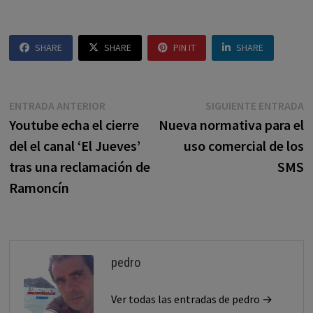
SHARE
SHARE
PIN IT
SHARE
Navegación
Entrada
E
ENTRADA ANTERIOR
SIGUIENTE ENTRADA
anterior:
s
Youtube echa el cierre
Nueva normativa para el
de
del el canal ‘El Jueves’
uso comercial de los
entradas
tras una reclamación de
SMS
Ramoncín
pedro
Ver todas las entradas de pedro →