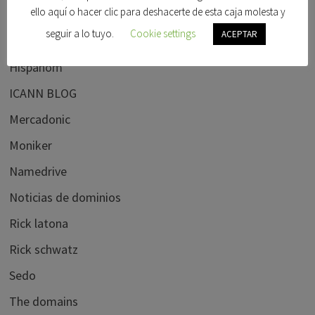
ello aquí o hacer clic para deshacerte de esta caja molesta y
Frank schilling
seguir a lo tuyo.
Cookie settings
ACEPTAR
Godaddy
Hispanom
ICANN BLOG
Mercadonic
Moniker
Namedrive
Noticias de dominios
Rick latona
Rick schwatz
Sedo
The domains