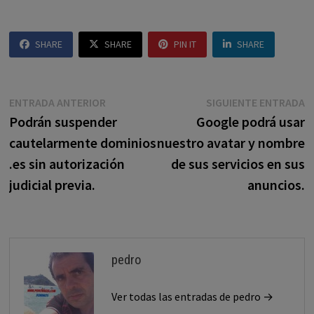
SHARE
SHARE
PIN IT
SHARE
Navegación
Entrada
E
ENTRADA ANTERIOR
SIGUIENTE ENTRADA
anterior:
s
Podrán suspender
Google podrá usar
de
cautelarmente dominios
nuestro avatar y nombre
entradas
.es sin autorización
de sus servicios en sus
judicial previa.
anuncios.
pedro
Ver todas las entradas de pedro →