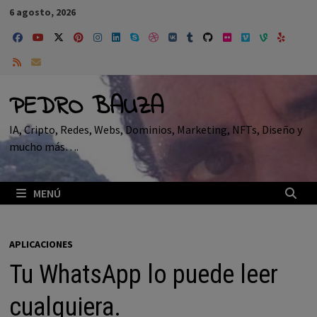
Saltar
6 agosto, 2026
al
contenido
PEDRO BAUZA
IA, Cripto, Redes, Webs, Dominios, Marketing, NFTs, Diseño y
mucho más….
MENÚ
APLICACIONES
Tu WhatsApp lo puede leer
cualquiera.