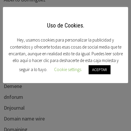
Bido
Blogdominios
Uso de Cookies.
Carlos blanco
Hey, usamos cookies para personalizar la publicidad y
Cctlds
contenidos y ofrecerte todas esas cosas de social media que te
Chefpatrick
encantan, aunque en realidad esto te da igual. Puedes leer sobre
ello aquí o hacer clic para deshacerte de esta caja molesta y
Chris Chena
seguir a lo tuyo.
Cookie settings
ACEPTAR
Daniel dryzek
Demene
dnforum
Dnjournal
Domain name wire
Domaining