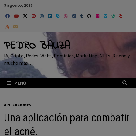
Saltar
9 agosto, 2026
al
contenido
PEDRO BAUZA
IA, Cripto, Redes, Webs, Dominios, Marketing, NFTs, Diseño y
mucho más….
MENÚ
APLICACIONES
Una aplicación para combatir
el acné.