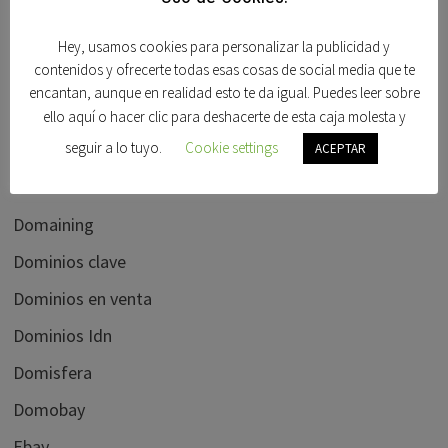
Chris Chena
Daniel dryzek
Hey, usamos cookies para personalizar la publicidad y
contenidos y ofrecerte todas esas cosas de social media que te
Demene
encantan, aunque en realidad esto te da igual. Puedes leer sobre
dnforum
ello aquí o hacer clic para deshacerte de esta caja molesta y
seguir a lo tuyo.
Cookie settings
Dnjournal
ACEPTAR
Domain name wire
Domaining
Dominios clave
Dominios en venta
Dominios Idn
Domisfera
Domobay
Ebay