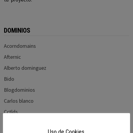
DOMINIOS
Acorndomains
Afternic
Alberto dominguez
Bido
Blogdominios
Carlos blanco
Cctlds
Chefpatrick
Uso de Cookies.