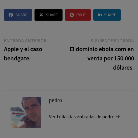
SHARE
SHARE
PIN IT
SHARE
Navegación
Entrada
E
ENTRADA ANTERIOR
SIGUIENTE ENTRADA
anterior:
s
Apple y el caso
El dominio ebola.com en
de
bendgate.
venta por 150.000
entradas
dólares.
pedro
Ver todas las entradas de pedro →