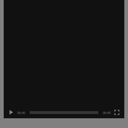
Reproductor
de
vídeo
00:00
00:49