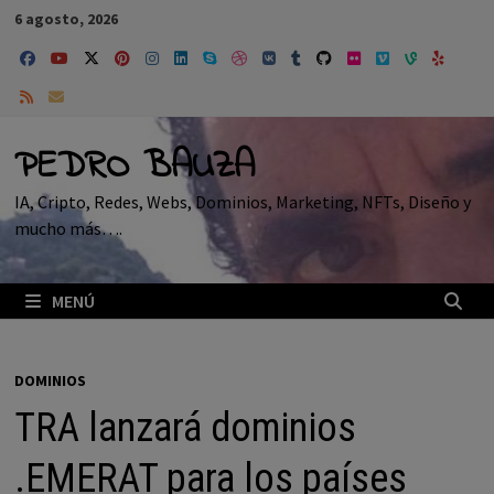
Saltar
6 agosto, 2026
al
contenido
PEDRO BAUZA
IA, Cripto, Redes, Webs, Dominios, Marketing, NFTs, Diseño y
mucho más….
MENÚ
DOMINIOS
TRA lanzará dominios
.EMERAT para los países