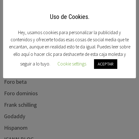
Dominios en venta
Dominios Idn
Uso de Cookies.
Domisfera
Hey, usamos cookies para personalizar la publicidad y
Domobay
contenidos y ofrecerte todas esas cosas de social media que te
Ebay
encantan, aunque en realidad esto te da igual. Puedes leer sobre
ello aquí o hacer clic para deshacerte de esta caja molesta y
Elliots blog
seguir a lo tuyo.
Cookie settings
ACEPTAR
flippa.com
Foro beta
Foro dominios
Frank schilling
Godaddy
Hispanom