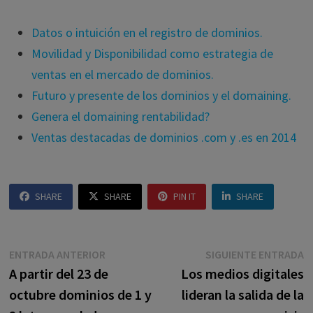
Datos o intuición en el registro de dominios.
Movilidad y Disponibilidad como estrategia de
ventas en el mercado de dominios.
Futuro y presente de los dominios y el domaining.
Genera el domaining rentabilidad?
Ventas destacadas de dominios .com y .es en 2014
SHARE
SHARE
PIN IT
SHARE
Navegación
Entrada
E
ENTRADA ANTERIOR
SIGUIENTE ENTRADA
anterior:
s
A partir del 23 de
Los medios digitales
de
octubre dominios de 1 y
lideran la salida de la
entradas