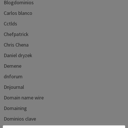
Blogdominios
Carlos blanco
Cctlds
Chefpatrick
Chris Chena
Daniel dryzek
Demene
dnforum
Dnjournal
Domain name wire
Domaining
Dominios clave