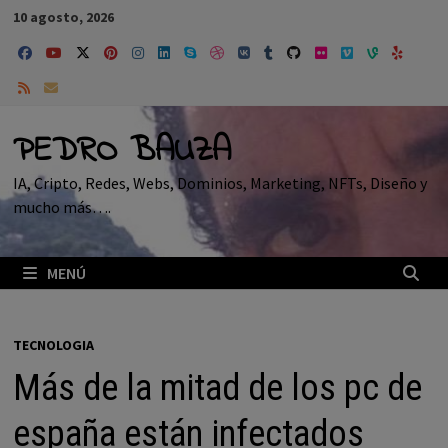
Saltar
10 agosto, 2026
al
contenido
PEDRO BAUZA
IA, Cripto, Redes, Webs, Dominios, Marketing, NFTs, Diseño y
mucho más….
MENÚ
TECNOLOGIA
Más de la mitad de los pc de
españa están infectados