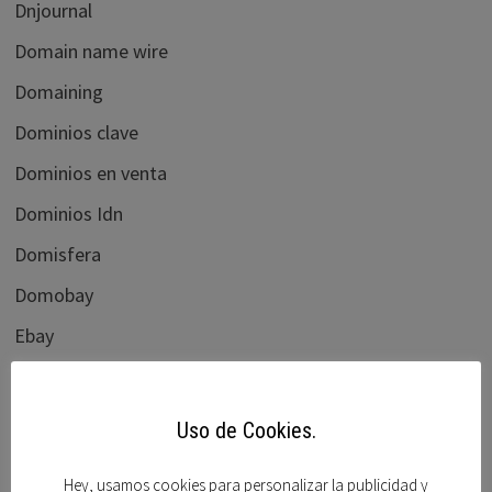
Dnjournal
Domain name wire
Domaining
Dominios clave
Dominios en venta
Dominios Idn
Domisfera
Domobay
Ebay
Elliots blog
flippa.com
Uso de Cookies.
Foro beta
Hey, usamos cookies para personalizar la publicidad y