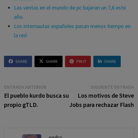
Las ventas en el mundo de pc bajaran un 7,6 este
año.
Los internautas españoles pasan menos tiempo en
la red
SHARE
SHARE
PIN IT
SHARE
Navegación
Entrada
E
ENTRADA ANTERIOR
SIGUIENTE ENTRADA
anterior:
s
El pueblo kurdo busca su
Los motivos de Steve
de
propio gTLD.
Jobs para rechazar Flash
entradas
pedro