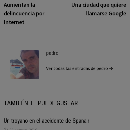
anterior:
s
Aumentan la
Una ciudad que quiere
de
delincuencia por
llamarse Google
entradas
Internet
pedro
Ver todas las entradas de pedro →
TAMBIÉN TE PUEDE GUSTAR
Un troyano en el accidente de Spanair
23 agosto, 2010