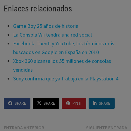
Enlaces relacionados
Game Boy 25 años de historia.
La Consola Wii tendra una red social
Facebook, Tuenti y YouTube, los términos más
buscados en Google en España en 2010
Xbox 360 alcanza los 55 millones de consolas
vendidas
Sony confirma que ya trabaja en la Playstation 4
SHARE
SHARE
PIN IT
SHARE
Navegación
Entrada
E
ENTRADA ANTERIOR
SIGUIENTE ENTRADA