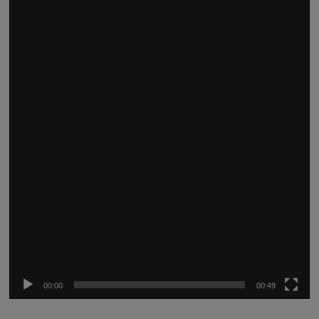
Reproductor
de
vídeo
00:00
00:49