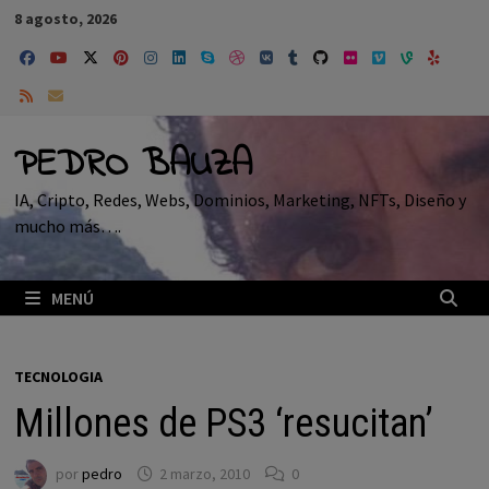
Saltar
8 agosto, 2026
al
contenido
PEDRO BAUZA
IA, Cripto, Redes, Webs, Dominios, Marketing, NFTs, Diseño y
mucho más….
MENÚ
TECNOLOGIA
Millones de PS3 ‘resucitan’
por
pedro
2 marzo, 2010
0