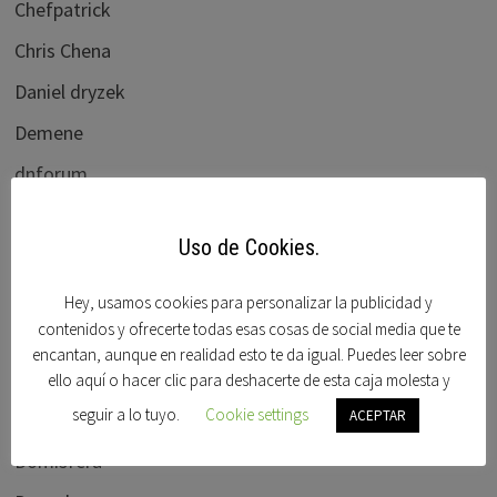
Chefpatrick
Chris Chena
Daniel dryzek
Demene
dnforum
Dnjournal
Uso de Cookies.
Domain name wire
Domaining
Hey, usamos cookies para personalizar la publicidad y
contenidos y ofrecerte todas esas cosas de social media que te
Dominios clave
encantan, aunque en realidad esto te da igual. Puedes leer sobre
Dominios en venta
ello aquí o hacer clic para deshacerte de esta caja molesta y
seguir a lo tuyo.
Cookie settings
ACEPTAR
Dominios Idn
Domisfera