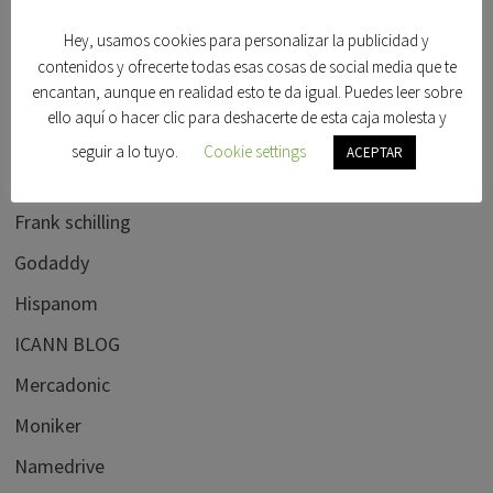
Ebay
Hey, usamos cookies para personalizar la publicidad y
Elliots blog
contenidos y ofrecerte todas esas cosas de social media que te
encantan, aunque en realidad esto te da igual. Puedes leer sobre
flippa.com
ello aquí o hacer clic para deshacerte de esta caja molesta y
Foro beta
seguir a lo tuyo.
Cookie settings
ACEPTAR
Foro dominios
Frank schilling
Godaddy
Hispanom
ICANN BLOG
Mercadonic
Moniker
Namedrive