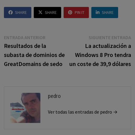
SHARE
SHARE
PIN IT
SHARE
Navegación
Entrada
E
ENTRADA ANTERIOR
SIGUIENTE ENTRADA
anterior:
s
Resultados de la
La actualización a
de
subasta de dominios de
Windows 8 Pro tendra
entradas
GreatDomains de sedo
un coste de 39,9 dólares
pedro
Ver todas las entradas de pedro →