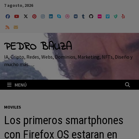
Saltar
7 agosto, 2026
al
contenido
PEDRO BAUZA
IA, Cripto, Redes, Webs, Dominios, Marketing, NFTs, Diseño y
mucho más….
MENÚ
MOVILES
Los primeros smartphones
con Firefox OS estaran en