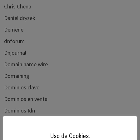
Chris Chena
Daniel dryzek
Demene
dnforum
Dnjournal
Domain name wire
Domaining
Dominios clave
Dominios en venta
Dominios Idn
Domisfera
Domobay
Uso de Cookies.