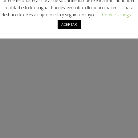
ofrecerte todas esas cosas de social media que te encantan, aunque en
realidad esto te da igual. Puedes leer sobre ello aquí o hacer clic para
deshacerte de esta caja molesta y seguir a lo tuyo.
Cookie settings
ACEPTAR