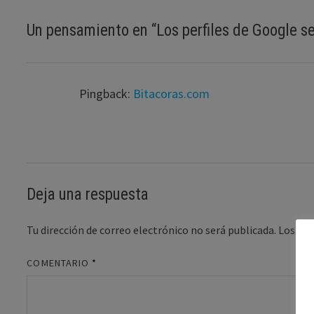
Un pensamiento en “
Los perfiles de Google s
Pingback:
Bitacoras.com
Deja una respuesta
Tu dirección de correo electrónico no será publicada.
Los ca
COMENTARIO
*