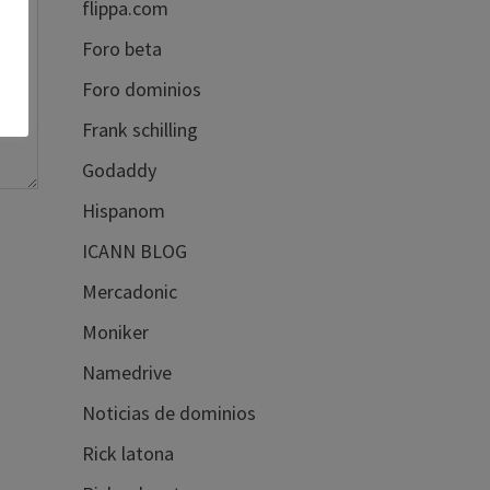
flippa.com
Foro beta
Foro dominios
Frank schilling
Godaddy
Hispanom
ICANN BLOG
Mercadonic
Moniker
Namedrive
Noticias de dominios
Rick latona