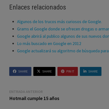
Enlaces relacionados
Algunos de los trucos más curiosos de Google.
Grams el Google donde se ofrecen drogas o arm
Google abrirá al publico algunos de sus nuevos dom
Lo más buscado en Google en 2012
Google actualizará su algoritmo de búsqueda para 
SHARE
SHARE
PIN IT
SHARE
Navegación
Entrada
ENTRADA ANTERIOR
anterior:
Hotmail cumple 15 años
de