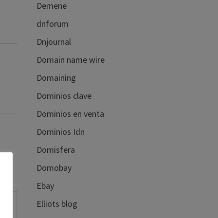
Demene
dnforum
Dnjournal
Domain name wire
Domaining
Dominios clave
Dominios en venta
Dominios Idn
Domisfera
Domobay
Ebay
Elliots blog