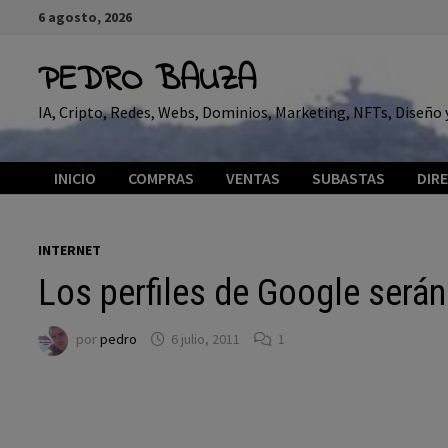
Saltar
6 agosto, 2026
al
contenido
PEDRO BAUZA
IA, Cripto, Redes, Webs, Dominios, Marketing, NFTs, Diseñ
INICIO
COMPRAS
VENTAS
SUBASTAS
DIR
INTERNET
Los perfiles de Google serán
por
pedro
6 julio, 2011
1