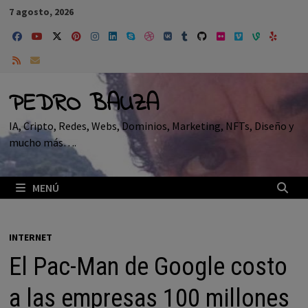
Saltar
7 agosto, 2026
al
contenido
PEDRO BAUZA
IA, Cripto, Redes, Webs, Dominios, Marketing, NFTs, Diseño y
mucho más….
MENÚ
INTERNET
El Pac-Man de Google costo
a las empresas 100 millones