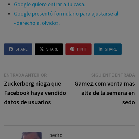
Google quiere entrar a tu casa.
Google presentó formulario para ajustarse al
«derecho al olvido».
SHARE
SHARE
PIN IT
SHARE
Navegación
Entrada
E
ENTRADA ANTERIOR
SIGUIENTE ENTRADA
anterior:
s
Zuckerberg niega que
Gamez.com venta mas
de
Facebook haya vendido
alta de la semana en
entradas
datos de usuarios
sedo
pedro