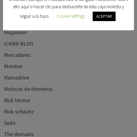
ello aquí o hacer clic para deshacerte de esta caja molesta y
Frank schilling
seguir a lo tuyo.
Cookie settings
ACEPTAR
Godaddy
Hispanom
ICANN BLOG
Mercadonic
Moniker
Namedrive
Noticias de dominios
Rick latona
Rick schwatz
Sedo
The domains