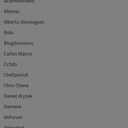
Acorndomains
Afternic
Alberto dominguez
Bido
Blogdominios
Carlos blanco
Cctlds
Chefpatrick
Chris Chena
Daniel dryzek
Demene
dnforum
Dnjournal