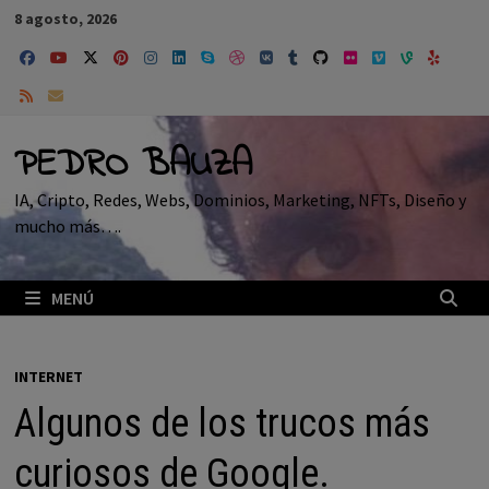
Saltar
8 agosto, 2026
al
contenido
PEDRO BAUZA
IA, Cripto, Redes, Webs, Dominios, Marketing, NFTs, Diseño y
mucho más….
MENÚ
INTERNET
Algunos de los trucos más
curiosos de Google.