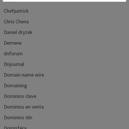
Cctlds
Chefpatrick
Chris Chena
Daniel dryzek
Demene
dnforum
Dnjournal
Domain name wire
Domaining
Dominios clave
Dominios en venta
Dominios Idn
Domisfera