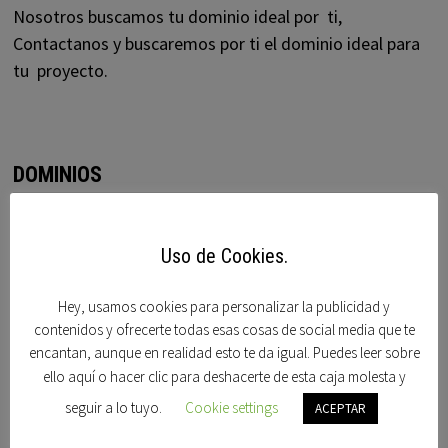
Nosotros buscamos tu dominio ideal por ti,
Contactanos y buscaremos por ti el dominio ideal para
tu proyecto.
DOMINIOS
Acorndomains
Uso de Cookies.
Afternic
Alberto dominguez
Hey, usamos cookies para personalizar la publicidad y
contenidos y ofrecerte todas esas cosas de social media que te
Bido
encantan, aunque en realidad esto te da igual. Puedes leer sobre
Blogdominios
ello aquí o hacer clic para deshacerte de esta caja molesta y
seguir a lo tuyo.
Cookie settings
ACEPTAR
Carlos blanco