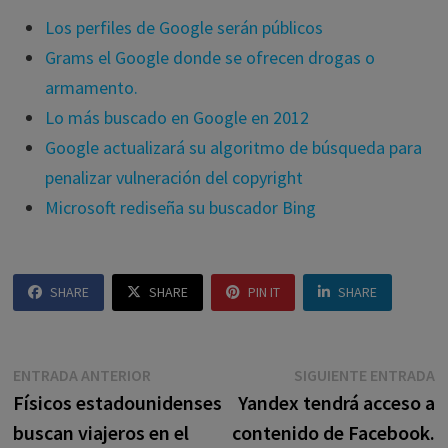
Los perfiles de Google serán públicos
Grams el Google donde se ofrecen drogas o
armamento.
Lo más buscado en Google en 2012
Google actualizará su algoritmo de búsqueda para
penalizar vulneración del copyright
Microsoft rediseña su buscador Bing
SHARE
SHARE
PIN IT
SHARE
Navegación
Entrada
E
ENTRADA ANTERIOR
SIGUIENTE ENTRADA
anterior:
s
Físicos estadounidenses
Yandex tendrá acceso a
de
buscan viajeros en el
contenido de Facebook.