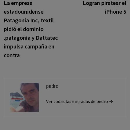
anterior:
s
La empresa
Logran piratear el
de
estadounidense
iPhone 5
entradas
Patagonia Inc, textil
pidió el dominio
.patagonia y Dattatec
impulsa campaña en
contra
pedro
Ver todas las entradas de pedro →