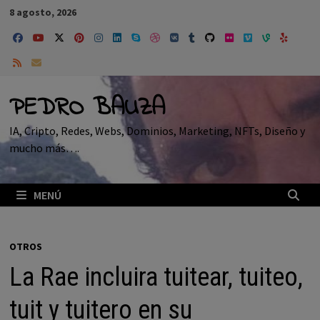
Saltar
8 agosto, 2026
al
contenido
PEDRO BAUZA
IA, Cripto, Redes, Webs, Dominios, Marketing, NFTs, Diseño y
mucho más….
MENÚ
OTROS
La Rae incluira tuitear, tuiteo,
tuit y tuitero en su