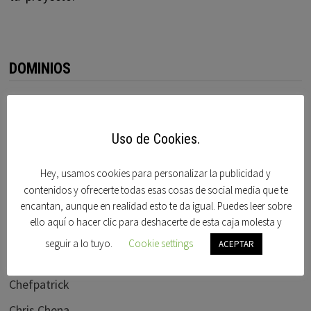
DOMINIOS
Acorndomains
Afternic
Uso de Cookies.
Alberto dominguez
Hey, usamos cookies para personalizar la publicidad y
Bido
contenidos y ofrecerte todas esas cosas de social media que te
encantan, aunque en realidad esto te da igual. Puedes leer sobre
Blogdominios
ello aquí o hacer clic para deshacerte de esta caja molesta y
Carlos blanco
seguir a lo tuyo.
Cookie settings
ACEPTAR
Cctlds
Chefpatrick
Chris Chena