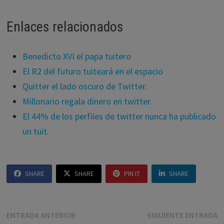
Enlaces relacionados
Benedicto XVI el papa tuitero
El R2 del futuro tuiteará en el espacio
Quitter el lado oscuro de Twitter.
Millonario regala dinero en twitter.
El 44% de los perfiles de twitter nunca ha publicado
un tuit.
SHARE
SHARE
PIN IT
SHARE
Navegación
Entrada
E
ENTRADA ANTERIOR
SIGUIENTE ENTRADA