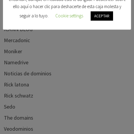
Godaddy
ello aquí o hacer clic para deshacerte de esta caja molesta y
seguir a lo tuyo.
Cookie settings
ACEPTAR
Hispanom
ICANN BLOG
Mercadonic
Moniker
Namedrive
Noticias de dominios
Rick latona
Rick schwatz
Sedo
The domains
Veodominios