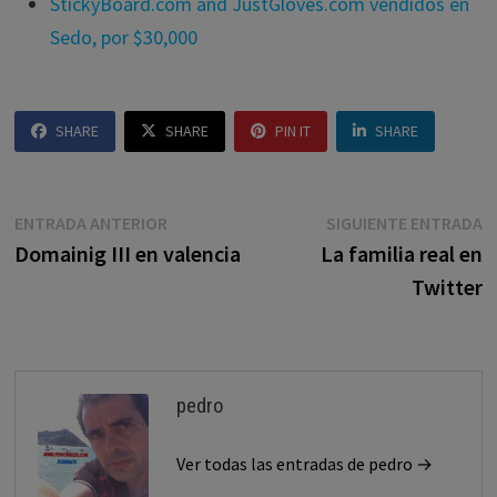
StickyBoard.com and JustGloves.com vendidos en
Sedo, por $30,000
SHARE
SHARE
PIN IT
SHARE
Navegación
Entrada
E
ENTRADA ANTERIOR
SIGUIENTE ENTRADA
anterior:
s
Domainig III en valencia
La familia real en
de
Twitter
entradas
pedro
Ver todas las entradas de pedro →