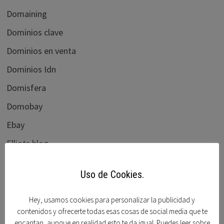
Domaining
Dominios clave
Dominios en venta
Dominios Idn
Domisfera
Domobay
Ebay
Elliots blog
flippa.com
Uso de Cookies.
Foro beta
Foro dominios
Hey, usamos cookies para personalizar la publicidad y
contenidos y ofrecerte todas esas cosas de social media que te
Frank schilling
encantan, aunque en realidad esto te da igual. Puedes leer sobre