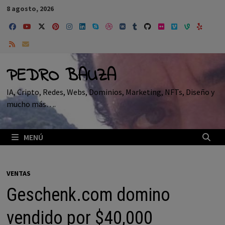
Saltar
8 agosto, 2026
al
contenido
PEDRO BAUZA
IA, Cripto, Redes, Webs, Dominios, Marketing, NFTs, Diseño y
mucho más….
MENÚ
VENTAS
Geschenk.com domino
vendido por $40,000