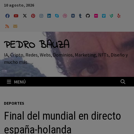
Saltar
10 agosto, 2026
al
contenido
PEDRO BAUZA
IA, Cripto, Redes, Webs, Dominios, Marketing, NFTs, Diseño y
mucho más….
MENÚ
DEPORTES
Final del mundial en directo
españa-holanda