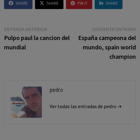
SHARE
SHARE
PIN IT
SHARE
Navegación
Entrada
E
ENTRADA ANTERIOR
SIGUIENTE ENTRADA
anterior:
s
Pulpo paul la cancion del
España campeona del
de
mundial
mundo, spain world
entradas
champion
pedro
Ver todas las entradas de pedro →