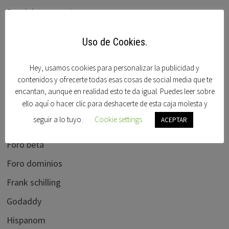
Dominios en venta
Dominios Idn
Uso de Cookies.
Domisfera
Hey, usamos cookies para personalizar la publicidad y
Domobay
contenidos y ofrecerte todas esas cosas de social media que te
Ebay
encantan, aunque en realidad esto te da igual. Puedes leer sobre
ello aquí o hacer clic para deshacerte de esta caja molesta y
Elliots blog
seguir a lo tuyo.
Cookie settings
ACEPTAR
flippa.com
Foro beta
Foro dominios
Frank schilling
Godaddy
Hispanom