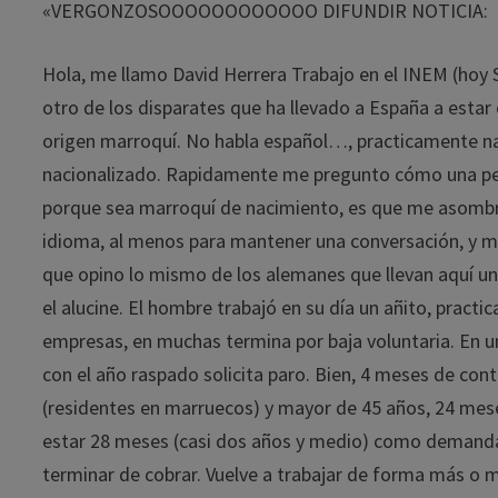
«VERGONZOSOOOOOOOOOOOO DIFUNDIR NOTICIA:
Hola, me llamo David Herrera Trabajo en el INEM (hoy 
otro de los disparates que ha llevado a España a esta
origen marroquí. No habla español…, practicamente nada
nacionalizado. Rapidamente me pregunto cómo una pers
porque sea marroquí de nacimiento, es que me asombra
idioma, al menos para mantener una conversación, y m
que opino lo mismo de los alemanes que llevan aquí un
el alucine. El hombre trabajó en su día un añito, prac
empresas, en muchas termina por baja voluntaria. En u
con el año raspado solicita paro. Bien, 4 meses de cont
(residentes en marruecos) y mayor de 45 años, 24 meses
estar 28 meses (casi dos años y medio) como demanda
terminar de cobrar. Vuelve a trabajar de forma más o 