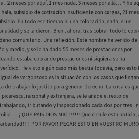
ral. 2 meses por aquí, 1 mes nada, 3 meses por allá… Y he aq
 hala, subsidio de cotización insuficiente con cargas, 21 mes
bsidio. En todo ese tiempo ni una colocación, nada, ni un
onalidad y se la dieron. Bien , ahora, tras cobrar todo lo cobr
dadano comunitario. Una reflexión. Este hombre ha venido de
año y medio, y se le ha dado 55 meses de prestaciones por
Cuando estaba cobrando prestaciones ni siquiera se ha
verídico. He visto algún caso más bestia todavía, pero esto
Igual de vergonzoso es la situación con los casos que llega
 de trabajar lo justito para generar derecho. La cosa es qu
a picaresca, nacional y extranjera, se le añade el resto de
bajando, tributando y inspeccionado cada dos por tres , 
milia…..¡ QUE PAIS DIOS MIO.!!!!!! Que circule esta noticia, 
esta barbaridad!!!! POR FAVOR PEGAR ESTO EN VUESTRO MURO