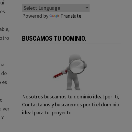
uí
es.
Powered by
Translate
able,
 otro
BUSCAMOS TU DOMINIO.
 ha
n de
e es
Nosotros buscamos tu dominio ideal por ti,
no
Contactanos y buscaremos por ti el dominio
a ver
ideal para tu proyecto.
 Y