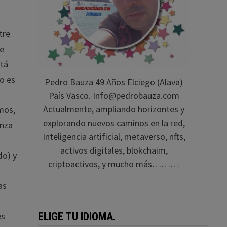
tre
de
stá
o es
Pedro Bauza 49 Años Elciego (Alava)
País Vasco. Info@pedrobauza.com
Actualmente, ampliando horizontes y
mos,
explorando nuevos caminos en la red,
enza
Inteligencia artificial, metaverso, nfts,
activos digitales, blokchaim,
do) y
criptoactivos, y mucho más………
as
ELIGE TU IDIOMA.
es