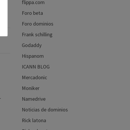
flippa.com
Foro beta
Foro dominios
Frank schilling
Godaddy
Hispanom
ICANN BLOG
Mercadonic
Moniker
L
Namedrive
Noticias de dominios
Rick latona