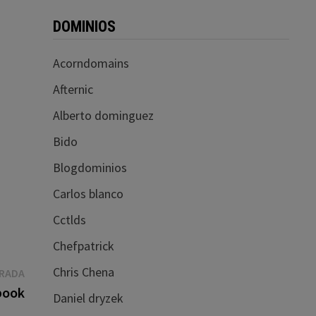
DOMINIOS
Acorndomains
Afternic
Alberto dominguez
Bido
Blogdominios
Carlos blanco
Cctlds
Chefpatrick
Chris Chena
Entrada
TRADA
siguiente:
book
Daniel dryzek