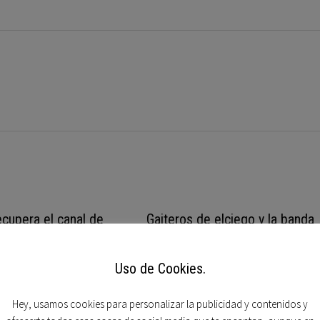
ecupera el canal de
Gaiteros de elciego y la banda
tado
municipal de bilbao….
, 2009
17 noviembre, 2010
Uso de Cookies.
Hey, usamos cookies para personalizar la publicidad y contenidos y