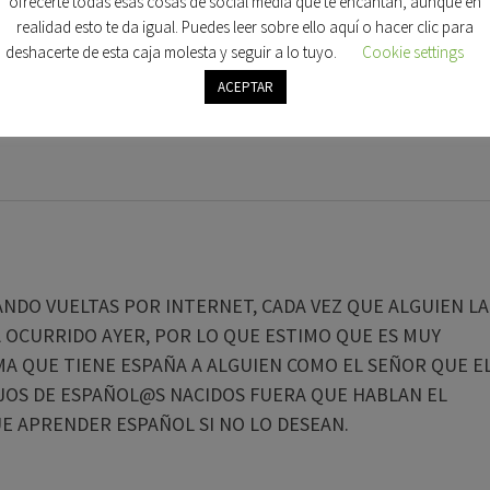
ofrecerte todas esas cosas de social media que te encantan, aunque en
realidad esto te da igual. Puedes leer sobre ello aquí o hacer clic para
deshacerte de esta caja molesta y seguir a lo tuyo.
Cookie settings
ACEPTAR
ANDO VUELTAS POR INTERNET, CADA VEZ QUE ALGUIEN LA
 OCURRIDO AYER, POR LO QUE ESTIMO QUE ES MUY
A QUE TIENE ESPAÑA A ALGUIEN COMO EL SEÑOR QUE E
IJOS DE ESPAÑOL@S NACIDOS FUERA QUE HABLAN EL
UE APRENDER ESPAÑOL SI NO LO DESEAN.