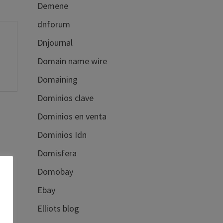
Demene
dnforum
Dnjournal
Domain name wire
Domaining
Dominios clave
Dominios en venta
Dominios Idn
Domisfera
Domobay
Ebay
Elliots blog