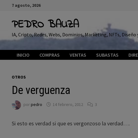
Saltar
7 agosto, 2026
al
contenido
PEDRO BAUZA
IA, Cripto, Redes, Webs, Dominios, Marketing, NFTs, Diseñ
INICIO
COMPRAS
VENTAS
SUBASTAS
DIR
OTROS
De verguenza
por
pedro
14 febrero, 2012
3
Si esto es verdad si que es vergonzoso la verdad….