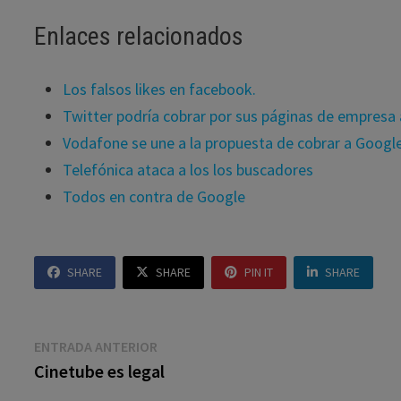
Enlaces relacionados
Los falsos likes en facebook.
Twitter podría cobrar por sus páginas de empresa a
Vodafone se une a la propuesta de cobrar a Google
Telefónica ataca a los los buscadores
Todos en contra de Google
SHARE
SHARE
PIN IT
SHARE
Navegación
Entrada
ENTRADA ANTERIOR
anterior:
Cinetube es legal
de