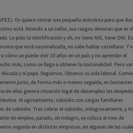
SPEE). Os quiero contar una pequeña anécdota para que ilus
r como está. Atiendo a un señor, sus rasgos denotan que es 
. Le pido la identificación y oh, no tiene NIE, tiene DNI. E
ona que está nacionalizada, no sabe hablar castellano. Y n
 cómo se puede vivir 10 años en un país y no aprender el
ucho más, como se llega a obtener la nacionalidad. Pero va
 década y ni papa. Seguimos. Observo su vida laboral. Comi
ticamente justo, de forma más o menos seguida, en bastantes
na de ellas genera situación legal de desempleo (es despedi
ributiva. Al agotamiento, subsidio con cargas familiares
 de subsidio. Tras cobrar el subsidio, milagrosamente, y tr
nte de empleo, parado, oh milagro, se coloca al mes de
menos seguida en distintas empresas, en algunas de las cual