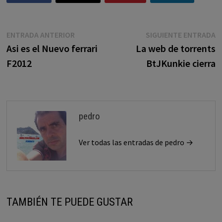
Navegación
Entrada
E
ENTRADA ANTERIOR
SIGUIENTE ENTRADA
anterior:
s
Asi es el Nuevo ferrari
La web de torrents
de
F2012
BtJKunkie cierra
entradas
pedro
Ver todas las entradas de pedro →
TAMBIÉN TE PUEDE GUSTAR