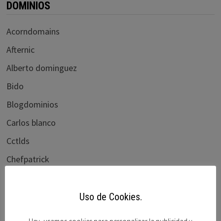
DOMINIOS
Acorndomains
Afternic
Alberto dominguez
Bido
Blogdominios
Carlos blanco
Cctlds
Chefpatrick
Chris Chena
Daniel dryzek
Uso de Cookies.
Demene