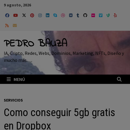
Saltar
9 agosto, 2026
al
contenido
PEDRO BAUZA
IA, Cripto, Redes, Webs, Dominios, Marketing, NFTs, Diseño y
mucho más….
MENÚ
SERVICIOS
Como conseguir 5gb gratis
en Dropbox