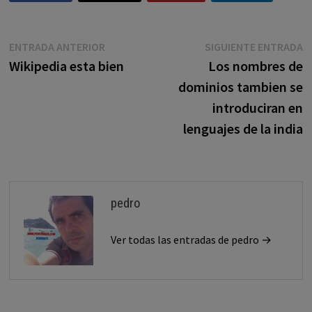
Navegación
Entrada
E
ENTRADA ANTERIOR
SIGUIENTE ENTRADA
anterior:
s
Wikipedia esta bien
Los nombres de
de
dominios tambien se
entradas
introduciran en
lenguajes de la india
pedro
Ver todas las entradas de pedro →