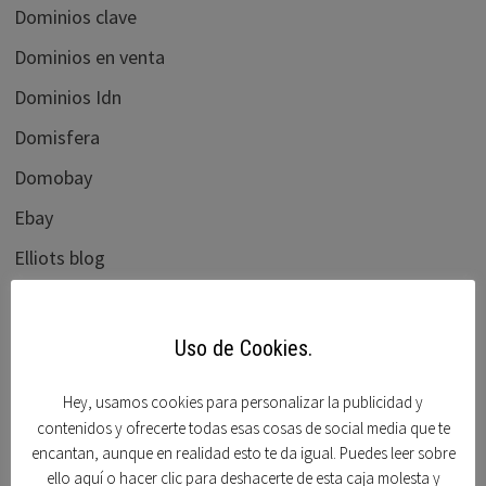
Dominios clave
Dominios en venta
Dominios Idn
Domisfera
Domobay
Ebay
Elliots blog
flippa.com
Foro beta
Uso de Cookies.
Foro dominios
Hey, usamos cookies para personalizar la publicidad y
Frank schilling
contenidos y ofrecerte todas esas cosas de social media que te
encantan, aunque en realidad esto te da igual. Puedes leer sobre
Godaddy
ello aquí o hacer clic para deshacerte de esta caja molesta y