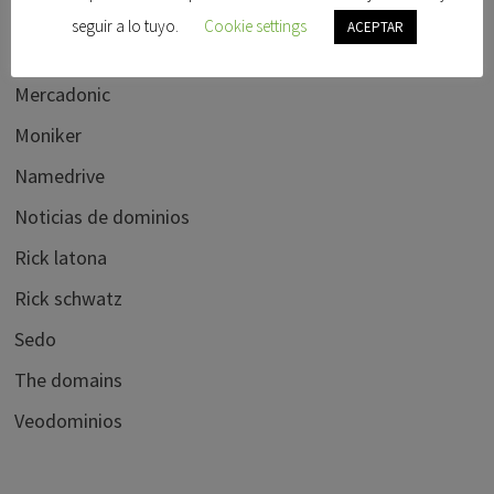
Hispanom
seguir a lo tuyo.
Cookie settings
ACEPTAR
ICANN BLOG
Mercadonic
Moniker
Namedrive
Noticias de dominios
Rick latona
Rick schwatz
Sedo
The domains
Veodominios