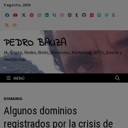
Saltar
9 agosto, 2026
al
contenido
PEDRO BAUZA
IA, Cripto, Redes, Webs, Dominios, Marketing, NFTs, Diseño y
mucho más….
MENÚ
DOMAINIG
Algunos dominios
registrados por la crisis de