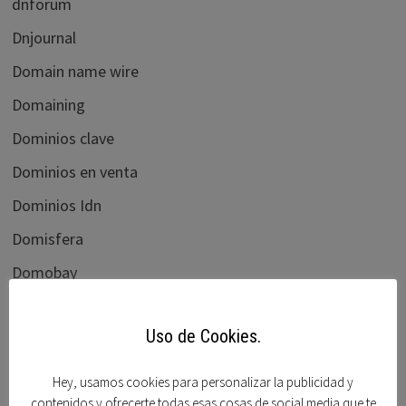
dnforum
Dnjournal
Domain name wire
Domaining
Dominios clave
Dominios en venta
Dominios Idn
Domisfera
Domobay
Ebay
Uso de Cookies.
Elliots blog
flippa.com
Hey, usamos cookies para personalizar la publicidad y
contenidos y ofrecerte todas esas cosas de social media que te