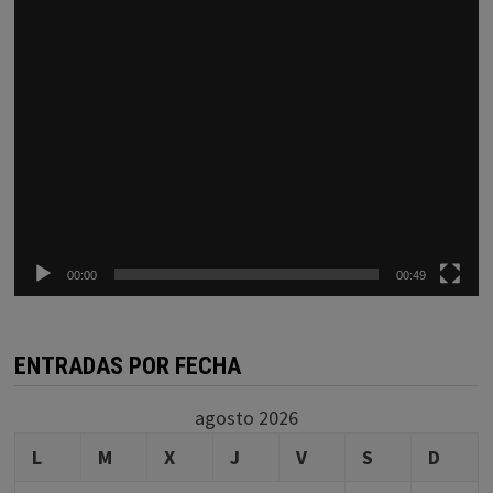
00:00
00:49
ENTRADAS POR FECHA
agosto 2026
L
M
X
J
V
S
D