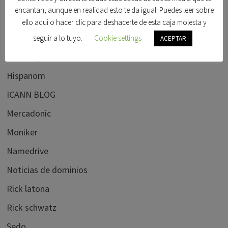
Foro beta
encantan, aunque en realidad esto te da igual. Puedes leer sobre
Foro dominios
ello aquí o hacer clic para deshacerte de esta caja molesta y
Frank schilling
seguir a lo tuyo.
Cookie settings
ACEPTAR
Godaddy
Hispanom
ICANN BLOG
Mercadonic
Moniker
Namedrive
Noticias de dominios
Rick latona
Rick schwatz
Sedo