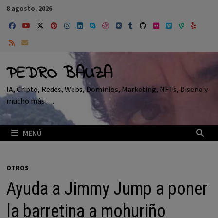
Saltar
8 agosto, 2026
al
contenido
PEDRO BAUZA
IA, Cripto, Redes, Webs, Dominios, Marketing, NFTs, Diseño y
mucho más….
MENÚ
OTROS
Ayuda a Jimmy Jump a poner
la barretina a mohuriño