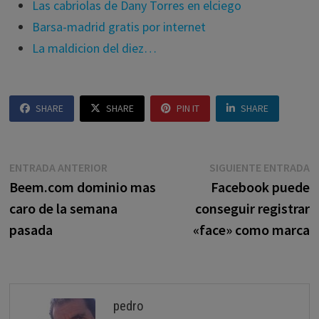
Las cabriolas de Dany Torres en elciego
Barsa-madrid gratis por internet
La maldicion del diez…
SHARE
SHARE
PIN IT
SHARE
Navegación
Entrada
E
ENTRADA ANTERIOR
SIGUIENTE ENTRADA
anterior:
s
Beem.com dominio mas
Facebook puede
de
caro de la semana
conseguir registrar
entradas
pasada
«face» como marca
pedro