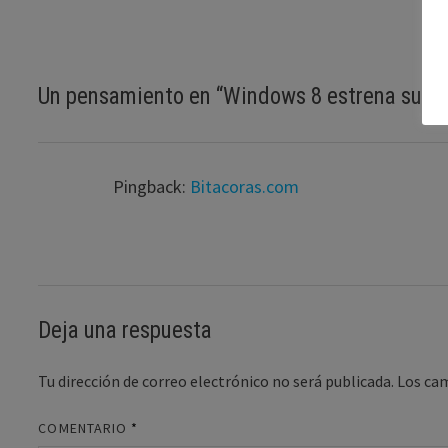
Un pensamiento en “
Windows 8 estrena su pr
Pingback:
Bitacoras.com
Deja una respuesta
Tu dirección de correo electrónico no será publicada.
Los ca
COMENTARIO
*