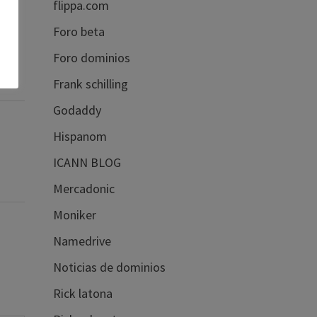
flippa.com
Foro beta
Foro dominios
Frank schilling
Godaddy
Hispanom
ICANN BLOG
Mercadonic
Moniker
Namedrive
Noticias de dominios
Rick latona