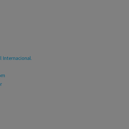
l Internacional.
com
r