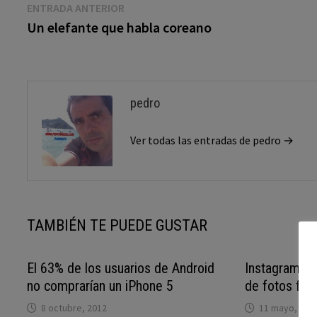
Navegación
Entrada
ENTRADA ANTERIOR
anterior:
Un elefante que habla coreano
de
entradas
pedro
Ver todas las entradas de pedro →
TAMBIÉN TE PUEDE GUSTAR
El 63% de los usuarios de Android
Instagram, s
no comprarían un iPhone 5
de fotos físi
8 octubre, 2012
11 mayo, 201