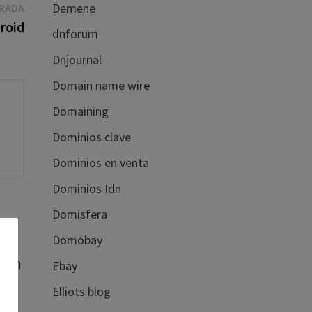
Entrada
Demene
TRADA
siguiente:
roid
dnforum
Dnjournal
Domain name wire
Domaining
Dominios clave
Dominios en venta
Dominios Idn
Domisfera
Domobay
egan
Ebay
Elliots blog