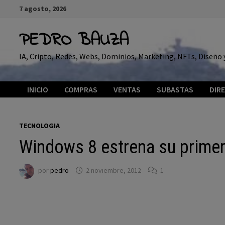
Saltar
7 agosto, 2026
al
contenido
PEDRO BAUZA
IA, Cripto, Redes, Webs, Dominios, Marketing, NFTs, Diseñ
INICIO
COMPRAS
VENTAS
SUBASTAS
DIR
TECNOLOGIA
Windows 8 estrena su primer
por
pedro
2 noviembre, 2012
1