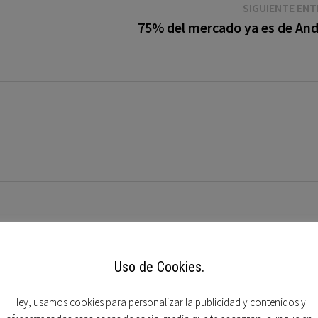
SIGUIENTE EN
75% del mercado ya es de And
Uso de Cookies.
e convierte en cámara
Los juegos para móviles desp
ca
gracias a iPod Touch y iPhone
Hey, usamos cookies para personalizar la publicidad y contenidos y
2
31 octubre, 2010