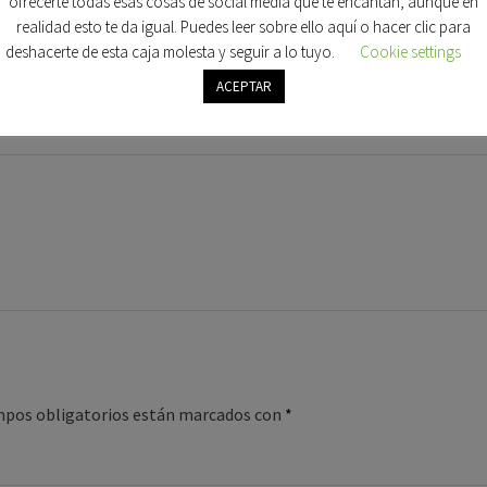
ofrecerte todas esas cosas de social media que te encantan, aunque en
realidad esto te da igual. Puedes leer sobre ello aquí o hacer clic para
deshacerte de esta caja molesta y seguir a lo tuyo.
Cookie settings
ACEPTAR
imer virus
”
mpos obligatorios están marcados con
*