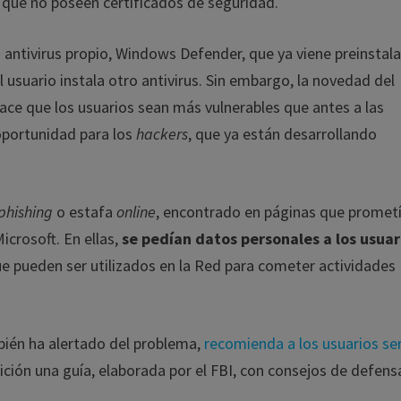
s que no poseen certificados de seguridad.
antivirus propio, Windows Defender, que ya viene preinstal
 usuario instala otro antivirus. Sin embargo, la novedad del
hace que los usuarios sean más vulnerables que antes a las
 oportunidad para los
hackers
, que ya están desarrollando
phishing
o estafa
online
, encontrado en páginas que promet
crosoft. En ellas,
se pedían datos personales a los usuar
e pueden ser utilizados en la Red para cometer actividades
mbién ha alertado del problema,
recomienda a los usuarios se
sición una guía, elaborada por el FBI, con consejos de defens