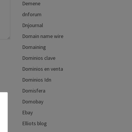
Demene
dnforum
Dnjournal
Domain name wire
Domaining
Dominios clave
Dominios en venta
Dominios Idn
Domisfera
Domobay
Ebay
Elliots blog