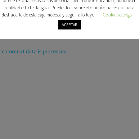
ofrecerte todas esas cosas de social media que te encantan, aunque en
COMENTARIOS A ESTA ENTRADA.
realidad esto te da igual. Puedes leer sobre ello aquí o hacer clic para
deshacerte de esta caja molesta y seguir a lo tuyo.
Cookie settings
RADA.
ACEPTAR
r comment data is processed
.