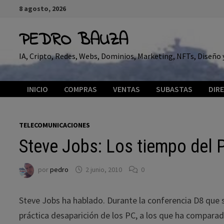
Saltar
8 agosto, 2026
al
contenido
PEDRO BAUZA
IA, Cripto, Redes, Webs, Dominios, Marketing, NFTs, Diseñ
INICIO
COMPRAS
VENTAS
SUBASTAS
DIR
TELECOMUNICACIONES
Steve Jobs: Los tiempo del 
por
pedro
2 junio, 2010
0
Steve Jobs ha hablado. Durante la conferencia D8 que s
práctica desaparición de los PC, a los que ha compar