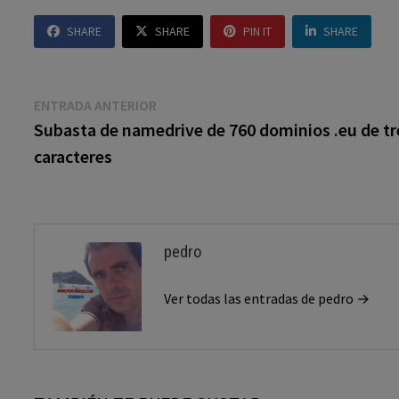
SHARE
SHARE
PIN IT
SHARE
Navegación
Entrada
ENTRADA ANTERIOR
anterior:
Subasta de namedrive de 760 dominios .eu de tr
de
caracteres
entradas
pedro
Ver todas las entradas de pedro →