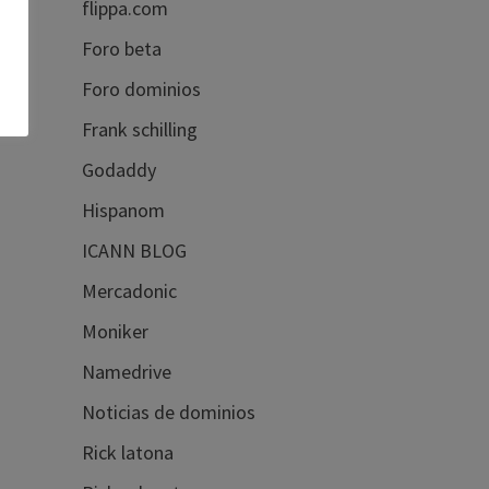
flippa.com
Foro beta
Foro dominios
Frank schilling
Godaddy
Hispanom
ICANN BLOG
Mercadonic
Moniker
Namedrive
Noticias de dominios
Rick latona