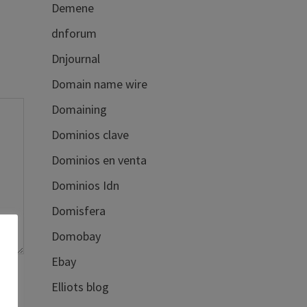
Demene
dnforum
Dnjournal
Domain name wire
Domaining
Dominios clave
Dominios en venta
Dominios Idn
Domisfera
Domobay
Ebay
Elliots blog