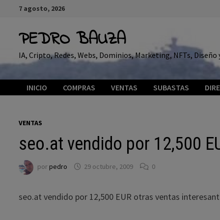
Saltar
7 agosto, 2026
al
contenido
PEDRO BAUZA
IA, Cripto, Redes, Webs, Dominios, Marketing, NFTs, Diseñ
INICIO
COMPRAS
VENTAS
SUBASTAS
DIR
VENTAS
seo.at vendido por 12,500 E
por
pedro
29 octubre, 2009
0
seo.at vendido por 12,500 EUR otras ventas interesant