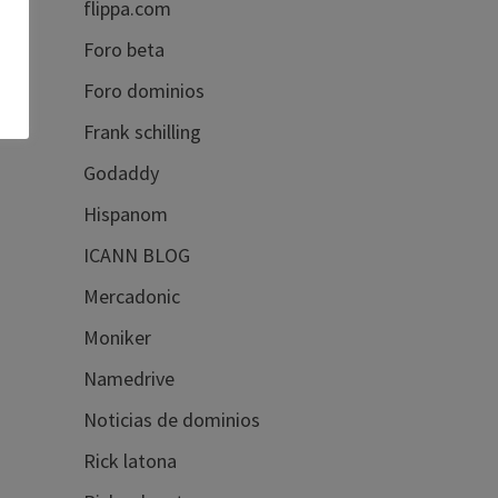
flippa.com
Foro beta
Foro dominios
Frank schilling
Godaddy
Hispanom
ICANN BLOG
Mercadonic
Moniker
Namedrive
Noticias de dominios
Rick latona