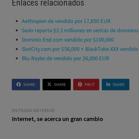
Enlaces relacionados
Aethiopien.de vendido por 17,850 EUR
Sedo reporta $2.2 milliones en ventas de dominio
Dominio End.com vendido por $100,000
SlotCity.com por $56,000 + BlackTube.XXX vendido
Blu-Rayler.de vendido por 26,000 EUR
SHARE
SHARE
PIN IT
SHARE
Navegación
Entrada
ENTRADA ANTERIOR
anterior:
Internet, se acerca un gran cambio
de
entradas