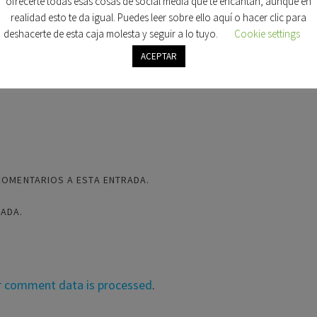
ofrecerte todas esas cosas de social media que te encantan, aunque en
realidad esto te da igual. Puedes leer sobre ello aquí o hacer clic para
deshacerte de esta caja molesta y seguir a lo tuyo.
Cookie settings
ACEPTAR
COMENTARIOS A ESTA ENTRADA.
RADA.
r comment data is processed
.