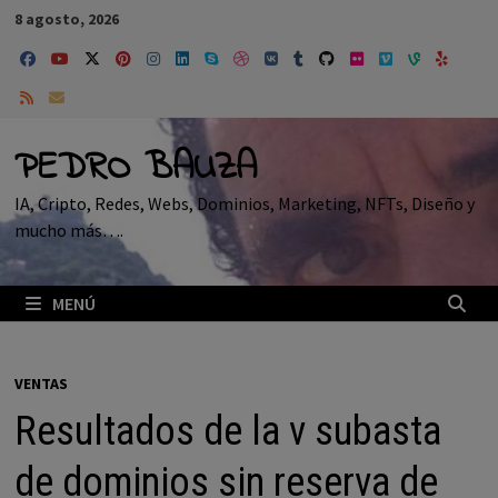
Saltar
8 agosto, 2026
al
contenido
PEDRO BAUZA
IA, Cripto, Redes, Webs, Dominios, Marketing, NFTs, Diseño y
mucho más….
MENÚ
VENTAS
Resultados de la v subasta
de dominios sin reserva de