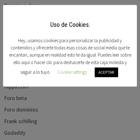
Dominios clave
Dominios en venta
Uso de Cookies.
Dominios Idn
Domisfera
Hey, usamos cookies para personalizar la publicidad y
contenidos y ofrecerte todas esas cosas de social media que te
Domobay
encantan, aunque en realidad esto te da igual. Puedes leer sobre
ello aquí o hacer clic para deshacerte de esta caja molesta y
Ebay
seguir a lo tuyo.
Cookie settings
ACEPTAR
Elliots blog
flippa.com
Foro beta
Foro dominios
Frank schilling
Godaddy