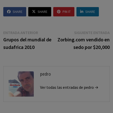
SHARE
SHARE
PIN IT
SHARE
Navegación
Entrada
E
ENTRADA ANTERIOR
SIGUIENTE ENTRADA
anterior:
s
Grupos del mundial de
Zorbing.com vendido en
de
sudafrica 2010
sedo por $20,000
entradas
pedro
Ver todas las entradas de pedro →