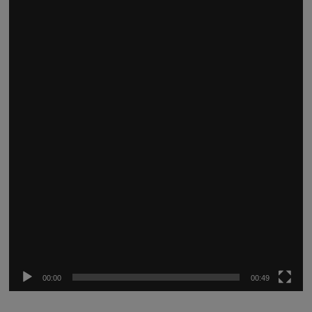
Reproductor
de
vídeo
00:00
00:49