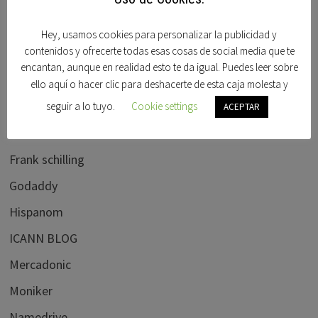
Domobay
Ebay
Hey, usamos cookies para personalizar la publicidad y
contenidos y ofrecerte todas esas cosas de social media que te
Elliots blog
encantan, aunque en realidad esto te da igual. Puedes leer sobre
flippa.com
ello aquí o hacer clic para deshacerte de esta caja molesta y
Foro beta
seguir a lo tuyo.
Cookie settings
ACEPTAR
Foro dominios
Frank schilling
Godaddy
Hispanom
ICANN BLOG
Mercadonic
Moniker
Namedrive