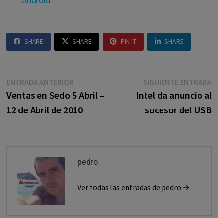
Android
SHARE
SHARE
PIN IT
SHARE
Navegación
Entrada
E
ENTRADA ANTERIOR
SIGUIENTE ENTRADA
anterior:
s
Ventas en Sedo 5 Abril –
Intel da anuncio al
de
12 de Abril de 2010
sucesor del USB
entradas
pedro
Ver todas las entradas de pedro →