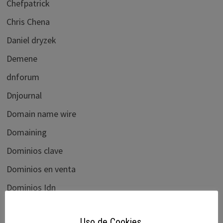
Chefpatrick
Chris Chena
Daniel dryzek
Demene
dnforum
Dnjournal
Domain name wire
Domaining
Dominios clave
Dominios en venta
Dominios Idn
Domisfera
Uso de Cookies.