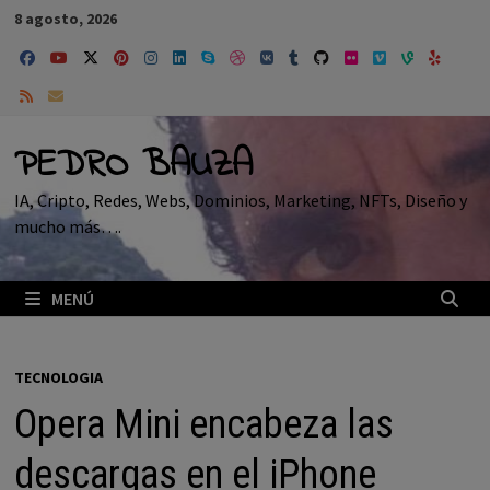
Saltar
8 agosto, 2026
al
contenido
PEDRO BAUZA
IA, Cripto, Redes, Webs, Dominios, Marketing, NFTs, Diseño y
mucho más….
MENÚ
TECNOLOGIA
Opera Mini encabeza las
descargas en el iPhone