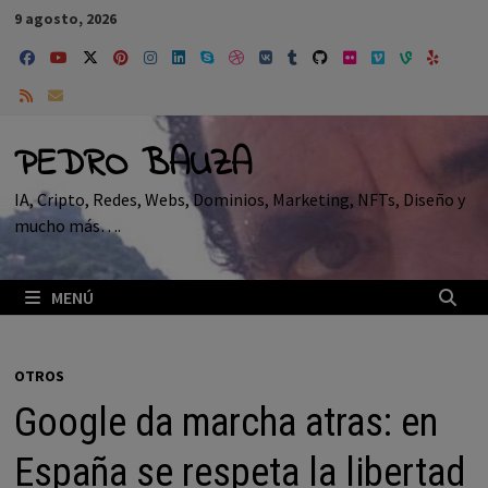
Saltar
9 agosto, 2026
al
contenido
PEDRO BAUZA
IA, Cripto, Redes, Webs, Dominios, Marketing, NFTs, Diseño y
mucho más….
MENÚ
OTROS
Google da marcha atras: en
España se respeta la libertad