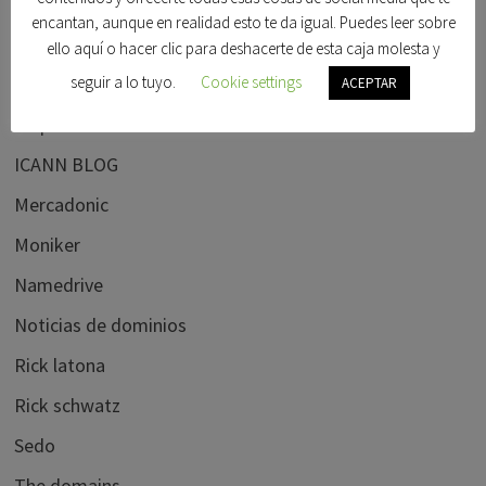
Foro dominios
encantan, aunque en realidad esto te da igual. Puedes leer sobre
Frank schilling
ello aquí o hacer clic para deshacerte de esta caja molesta y
Godaddy
seguir a lo tuyo.
Cookie settings
ACEPTAR
Hispanom
ICANN BLOG
Mercadonic
Moniker
Namedrive
Noticias de dominios
Rick latona
Rick schwatz
Sedo
The domains