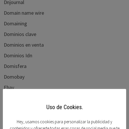
Dnjournal
Domain name wire
Domaining
Dominios clave
Dominios en venta
Dominios Idn
Domisfera
Domobay
Ebay
Elliots blog
Uso de Cookies.
flippa.com
Foro beta
Hey, usamos cookies para personalizar la publicidad y
contenidos y ofrecerte todas esas cosas de social media que te