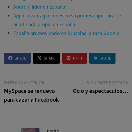
Android lider en España
Apple levanta pasiones en su primera apertura de
una tienda propia en España
España promoviendo en Bruselas la tasa Google
SHARE
SHARE
PIN IT
SHARE
Navegación
Entrada
E
ENTRADA ANTERIOR
SIGUIENTE ENTRADA
anterior:
s
MySpace se renueva
Ocio y espectaculos…
de
para cazar a Facebook
entradas
pedro