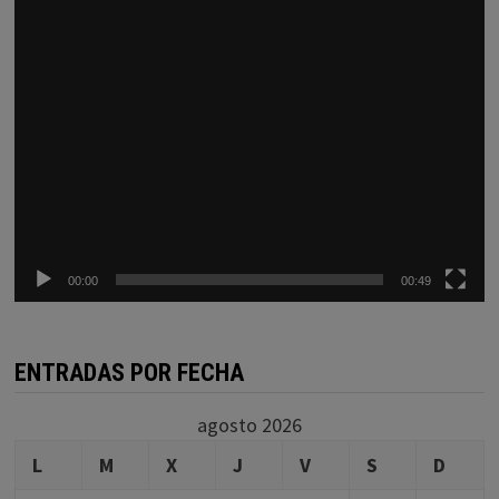
00:00
00:49
ENTRADAS POR FECHA
agosto 2026
L
M
X
J
V
S
D