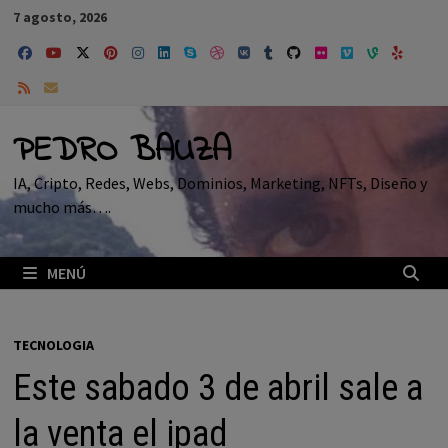
Saltar
7 agosto, 2026
al
contenido
PEDRO BAUZA
IA, Cripto, Redes, Webs, Dominios, Marketing, NFTs, Diseño y
mucho más….
MENÚ
TECNOLOGIA
Este sabado 3 de abril sale a
la venta el ipad