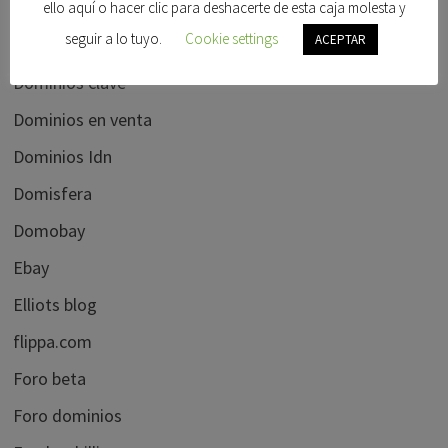
Domain name wire
ello aquí o hacer clic para deshacerte de esta caja molesta y
seguir a lo tuyo.
Cookie settings
ACEPTAR
Domaining
Dominios clave
Dominios en venta
Dominios Idn
Domisfera
Domobay
Ebay
Elliots blog
flippa.com
Foro beta
Foro dominios