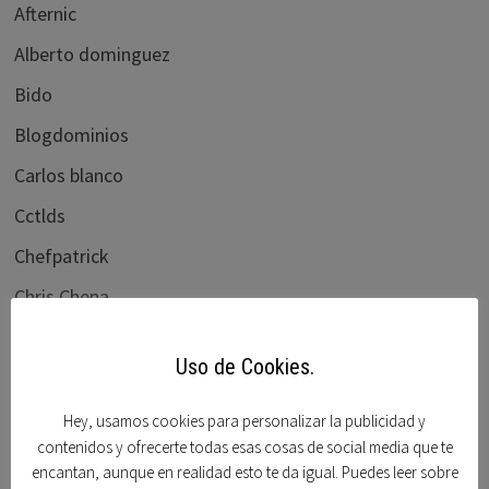
Afternic
Alberto dominguez
Bido
Blogdominios
Carlos blanco
Cctlds
Chefpatrick
Chris Chena
Daniel dryzek
Uso de Cookies.
Demene
dnforum
Hey, usamos cookies para personalizar la publicidad y
contenidos y ofrecerte todas esas cosas de social media que te
Dnjournal
encantan, aunque en realidad esto te da igual. Puedes leer sobre