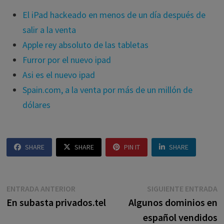
El iPad hackeado en menos de un día después de
salir a la venta
Apple rey absoluto de las tabletas
Furror por el nuevo ipad
Asi es el nuevo ipad
Spain.com, a la venta por más de un millón de
dólares
SHARE
SHARE
PIN IT
SHARE
Navegación
Entrada
E
ENTRADA ANTERIOR
SIGUIENTE ENTRADA
anterior:
s
En subasta privados.tel
Algunos dominios en
de
español vendidos