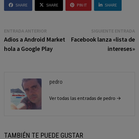
SHARE
SHARE
PIN IT
SHARE
Navegación
Entrada
E
ENTRADA ANTERIOR
SIGUIENTE ENTRADA
anterior:
s
Adios a Android Market
Facebook lanza «lista de
de
hola a Google Play
intereses»
entradas
pedro
Ver todas las entradas de pedro →
TAMBIÉN TE PUEDE GUSTAR