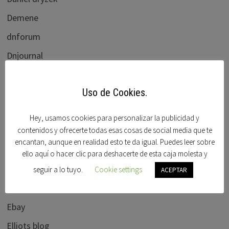
Demene
dnforum
Dnjournal
Domain name wire
Uso de Cookies.
Domaining
Dominios clave
Hey, usamos cookies para personalizar la publicidad y
contenidos y ofrecerte todas esas cosas de social media que te
Dominios en venta
encantan, aunque en realidad esto te da igual. Puedes leer sobre
Dominios Idn
ello aquí o hacer clic para deshacerte de esta caja molesta y
Domisfera
seguir a lo tuyo.
Cookie settings
ACEPTAR
Domobay
Ebay
Elliots blog