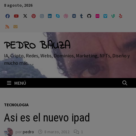
Saltar
8 agosto, 2026
al
contenido
PEDRO BAUZA
IA, Cripto, Redes, Webs, Dominios, Marketing, NFTs, Diseño y
mucho más….
MENÚ
TECNOLOGIA
Asi es el nuevo ipad
por
pedro
8 marzo, 2012
1