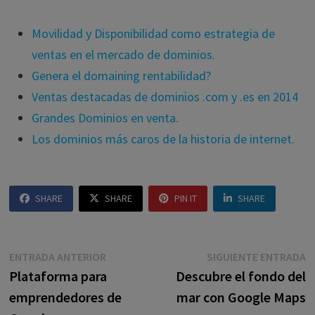
Movilidad y Disponibilidad como estrategia de
ventas en el mercado de dominios.
Genera el domaining rentabilidad?
Ventas destacadas de dominios .com y .es en 2014
Grandes Dominios en venta.
Los dominios más caros de la historia de internet.
SHARE
SHARE
PIN IT
SHARE
Navegación
Entrada
E
ENTRADA ANTERIOR
SIGUIENTE ENTRADA
anterior:
s
Plataforma para
Descubre el fondo del
de
emprendedores de
mar con Google Maps
entradas