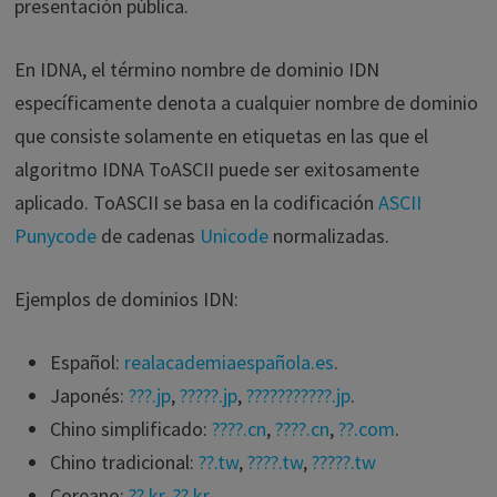
presentación pública.
En IDNA, el término nombre de dominio IDN
específicamente denota a cualquier nombre de dominio
que consiste solamente en etiquetas en las que el
algoritmo IDNA ToASCII puede ser exitosamente
aplicado. ToASCII se basa en la codificación
ASCII
Punycode
de cadenas
Unicode
normalizadas.
Ejemplos de dominios IDN:
Español:
realacademiaespañola.es
.
Japonés:
???.jp
,
?????.jp
,
???????????.jp
.
Chino simplificado:
????.cn
,
????.cn
,
??.com
.
Chino tradicional:
??.tw
,
????.tw
,
?????.tw
Coreano:
??.kr
,
??.kr
.