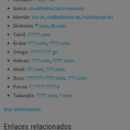
Sueco:
stockholms.läns.museum
Alemán:
övv.at
,
stellenbörse.de
,
holzhäuser.biz
Símbolos:
®.com
,
©.com
.
Tamil:
??????.com
Árabe:
????.com
,
?????.com
.
Griego:
???????.???.gr
.
Hebreo:
????.com
,
?????.com
.
Hindi:
???.com
,
????.com
.
Ruso:
????????-?????.com
,
????.com
.
Persia:
??.?????.?????.ir
Tailandés:
?????.com
,
?.com
Mas Informacion
Enlaces relacionados