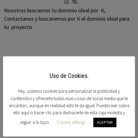
Nosotros buscamos tu dominio ideal por ti,
Contactanos y buscaremos por ti el dominio ideal para
tu proyecto.
DOMINIOS
Acorndomains
Uso de Cookies.
Afternic
Hey, usamos cookies para personalizar la publicidad y
Alberto dominguez
contenidos y ofrecerte todas esas cosas de social media que te
encantan, aunque en realidad esto te da igual. Puedes leer sobre
Bido
ello aquí o hacer clic para deshacerte de esta caja molesta y
Blogdominios
seguir a lo tuyo.
Cookie settings
ACEPTAR
Carlos blanco