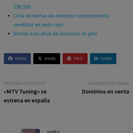
$50,500
Lista de ventas de dominos recientemente
vendidos en sedo.com
Ventas mas altas de dominios en julio
SHARE
SHARE
PIN IT
SHARE
Navegación
Entrada
E
ENTRADA ANTERIOR
SIGUIENTE ENTRADA
anterior:
s
«MTV Tuning» se
Dominios en venta
de
estrena en españa
entradas
pedro