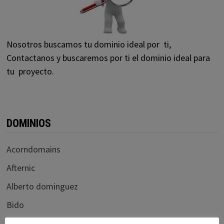
Nosotros buscamos tu dominio ideal por ti,
Contactanos y buscaremos por ti el dominio ideal para
tu proyecto.
DOMINIOS
Acorndomains
Afternic
Alberto dominguez
Bido
Blogdominios