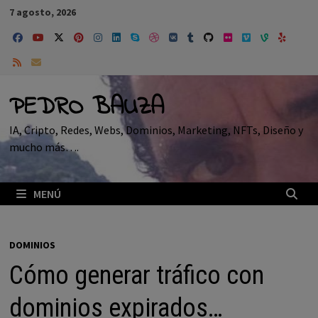
Saltar
7 agosto, 2026
al
contenido
PEDRO BAUZA
IA, Cripto, Redes, Webs, Dominios, Marketing, NFTs, Diseño y
mucho más….
MENÚ
DOMINIOS
Cómo generar tráfico con
dominios expirados…