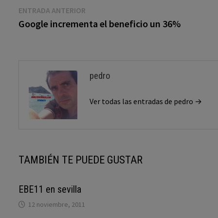
Navegación
Entrada
ENTRADA ANTERIOR
anterior:
Google incrementa el beneficio un 36%
de
entradas
pedro
Ver todas las entradas de pedro →
TAMBIÉN TE PUEDE GUSTAR
EBE11 en sevilla
12 noviembre, 2011