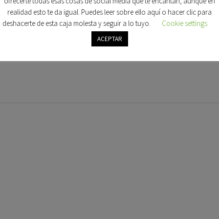
ofrecerte todas esas cosas de social media que te encantan, aunque en
realidad esto te da igual. Puedes leer sobre ello aquí o hacer clic para
deshacerte de esta caja molesta y seguir a lo tuyo.
Cookie settings
ACEPTAR