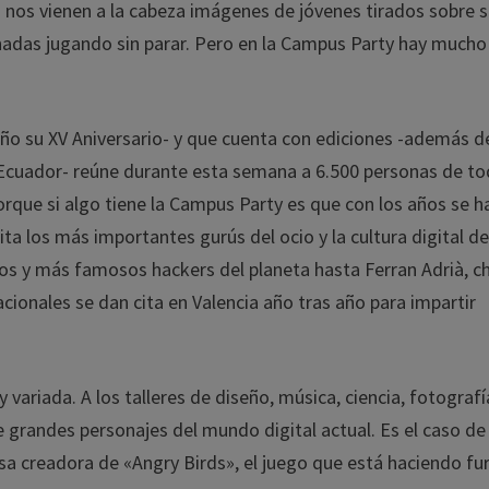
 nos vienen a la cabeza imágenes de jóvenes tirados sobre 
nadas jugando sin parar. Pero en la Campus Party hay mucho
año su XV Aniversario- y que cuenta con ediciones -además de
o -Ecuador- reúne durante esta semana a 6.500 personas de t
orque si algo tiene la Campus Party es que con los años se h
ta los más importantes gurús del ocio y la cultura digital d
os y más famosos hackers del planeta hasta Ferran Adrià, ch
ionales se dan cita en Valencia año tras año para impartir
 variada. A los talleres de diseño, música, ciencia, fotografí
e grandes personajes del mundo digital actual. Es el caso de
sa creadora de «Angry Birds», el juego que está haciendo fu