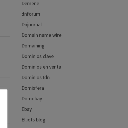
Demene
dnforum
Dnjournal
Domain name wire
Domaining
Dominios clave
Dominios en venta
Dominios Idn
Domisfera
Domobay
Ebay
Elliots blog