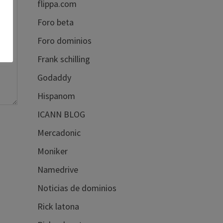
flippa.com
Foro beta
Foro dominios
Frank schilling
Godaddy
Hispanom
ICANN BLOG
Mercadonic
Moniker
Namedrive
Noticias de dominios
Rick latona