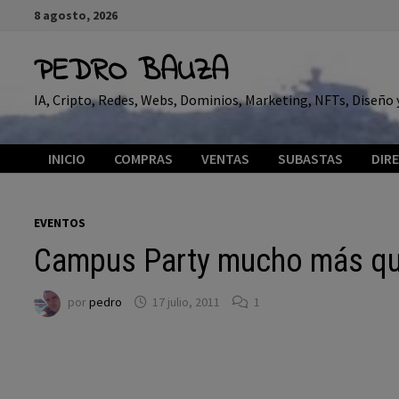
Saltar
8 agosto, 2026
al
contenido
PEDRO BAUZA
IA, Cripto, Redes, Webs, Dominios, Marketing, NFTs, Diseñ
INICIO
COMPRAS
VENTAS
SUBASTAS
DIR
EVENTOS
Campus Party mucho más que
por
pedro
17 julio, 2011
1