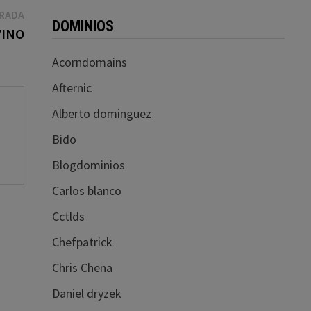
Entrada
TRADA
DOMINIOS
siguiente:
VINO
Acorndomains
Afternic
Alberto dominguez
Bido
Blogdominios
Carlos blanco
Cctlds
Chefpatrick
Chris Chena
Daniel dryzek