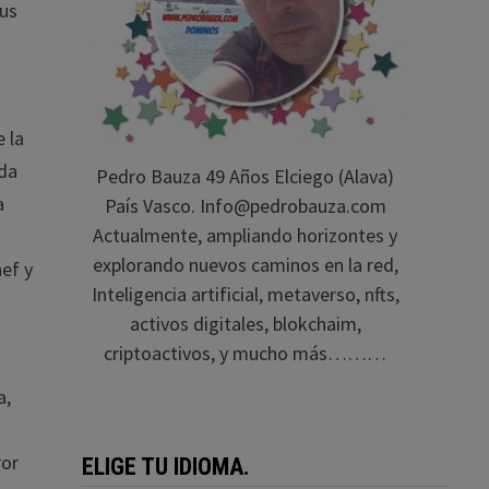
sus
 la
oda
Pedro Bauza 49 Años Elciego (Alava)
a
País Vasco. Info@pedrobauza.com
Actualmente, ampliando horizontes y
e
explorando nuevos caminos en la red,
ef y
Inteligencia artificial, metaverso, nfts,
activos digitales, blokchaim,
criptoactivos, y mucho más………
a,
ror
ELIGE TU IDIOMA.