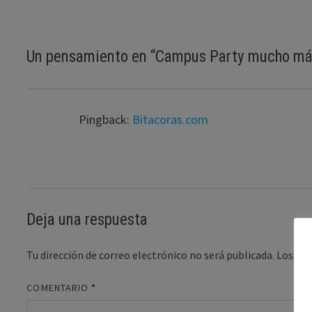
Un pensamiento en “
Campus Party mucho más
Pingback:
Bitacoras.com
Deja una respuesta
Tu dirección de correo electrónico no será publicada.
Los ca
COMENTARIO
*