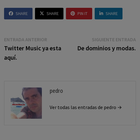
SHARE
SHARE
PIN IT
SHARE
Navegación
Entrada
E
ENTRADA ANTERIOR
SIGUIENTE ENTRADA
anterior:
s
Twitter Music ya esta
De dominios y modas.
de
aquí.
entradas
pedro
Ver todas las entradas de pedro →