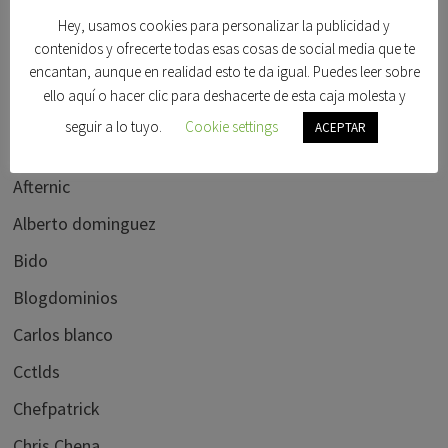
Hey, usamos cookies para personalizar la publicidad y
contenidos y ofrecerte todas esas cosas de social media que te
encantan, aunque en realidad esto te da igual. Puedes leer sobre
DOMINIOS
ello aquí o hacer clic para deshacerte de esta caja molesta y
seguir a lo tuyo.
Cookie settings
ACEPTAR
Acorndomains
Afternic
Alberto dominguez
Bido
Blogdominios
Carlos blanco
Cctlds
Chefpatrick
Chris Chena