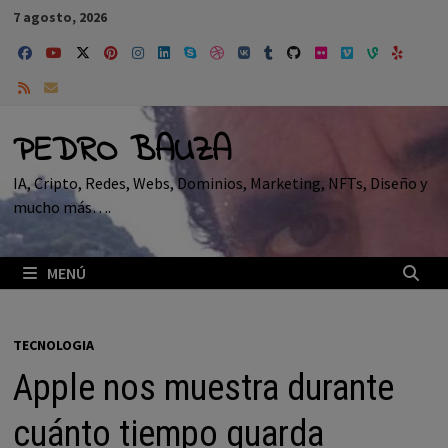
Saltar
7 agosto, 2026
al
contenido
PEDRO BAUZA
IA, Cripto, Redes, Webs, Dominios, Marketing, NFTs, Diseño y
mucho más….
MENÚ
TECNOLOGIA
Apple nos muestra durante
cuánto tiempo guarda