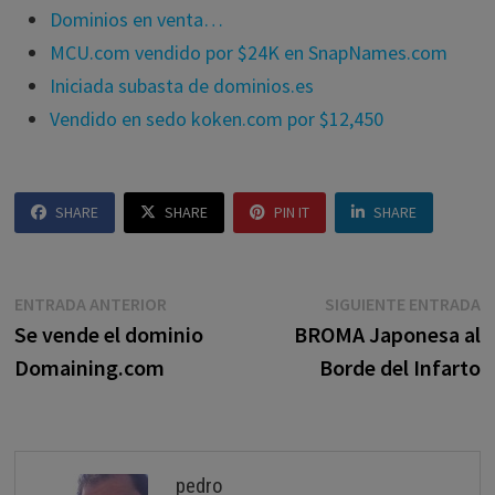
Dominios en venta…
MCU.com vendido por $24K en SnapNames.com
Iniciada subasta de dominios.es
Vendido en sedo koken.com por $12,450
SHARE
SHARE
PIN IT
SHARE
Navegación
Entrada
E
ENTRADA ANTERIOR
SIGUIENTE ENTRADA
anterior:
s
Se vende el dominio
BROMA Japonesa al
de
Domaining.com
Borde del Infarto
entradas
pedro