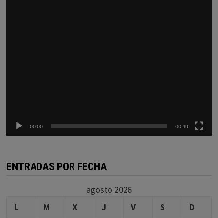
00:00
00:49
ENTRADAS POR FECHA
agosto 2026
L
M
X
J
V
S
D