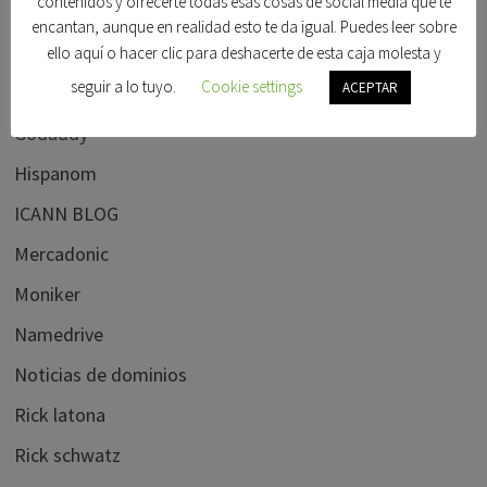
contenidos y ofrecerte todas esas cosas de social media que te
Foro beta
encantan, aunque en realidad esto te da igual. Puedes leer sobre
Foro dominios
ello aquí o hacer clic para deshacerte de esta caja molesta y
seguir a lo tuyo.
Cookie settings
ACEPTAR
Frank schilling
Godaddy
Hispanom
ICANN BLOG
Mercadonic
Moniker
Namedrive
Noticias de dominios
Rick latona
Rick schwatz