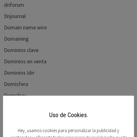
dnforum
Dnjournal
Domain name wire
Domaining
Dominios clave
Dominios en venta
Dominios Idn
Domisfera
Domobay
Ebay
Uso de Cookies.
Elliots blog
flippa.com
Hey, usamos cookies para personalizar la publicidad y