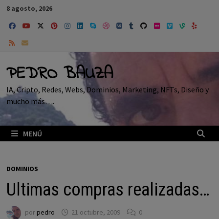
Saltar
8 agosto, 2026
al
contenido
PEDRO BAUZA
IA, Cripto, Redes, Webs, Dominios, Marketing, NFTs, Diseño y
mucho más….
MENÚ
DOMINIOS
Ultimas compras realizadas…
por
pedro
21 octubre, 2009
0