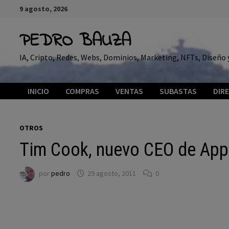
Saltar
9 agosto, 2026
al
contenido
PEDRO BAUZA
IA, Cripto, Redes, Webs, Dominios, Marketing, NFTs, Diseñ
INICIO
COMPRAS
VENTAS
SUBASTAS
DIR
OTROS
Tim Cook, nuevo CEO de App
por
pedro
29 agosto, 2011
0