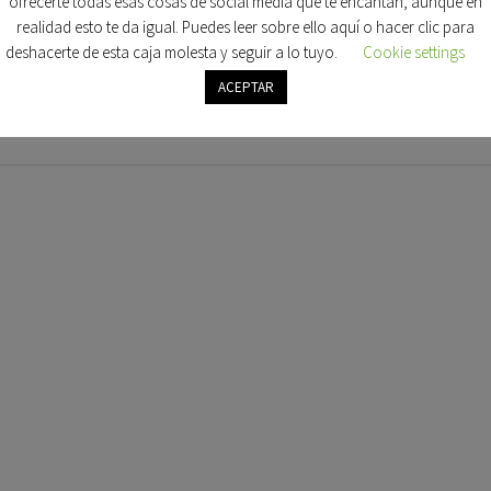
ofrecerte todas esas cosas de social media que te encantan, aunque en
realidad esto te da igual. Puedes leer sobre ello aquí o hacer clic para
deshacerte de esta caja molesta y seguir a lo tuyo.
Cookie settings
ACEPTAR