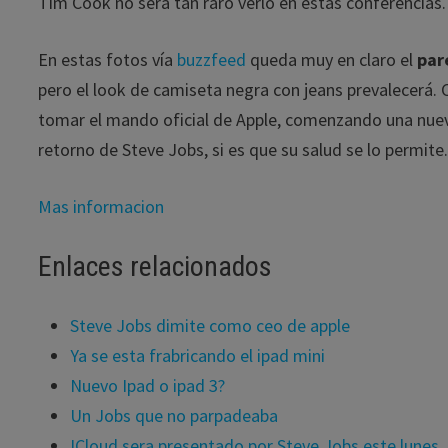
Tim Cook no será tan raro verlo en estas conferencias.
En estas fotos vía
buzzfeed
queda muy en claro el
par
pero el look de camiseta negra con jeans prevalecerá.
tomar el mando oficial de Apple, comenzando una nueva
retorno de Steve Jobs, si es que su salud se lo permite
Mas informacion
Enlaces relacionados
Steve Jobs dimite como ceo de apple
Ya se esta frabricando el ipad mini
Nuevo Ipad o ipad 3?
Un Jobs que no parpadeaba
ICloud sera presentado por Steve Jobs este lunes