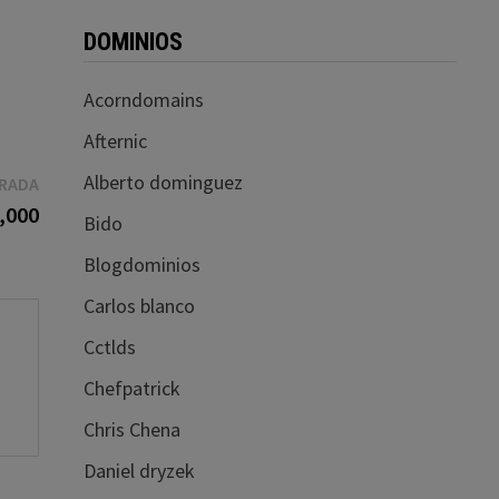
DOMINIOS
Acorndomains
Afternic
Alberto dominguez
Entrada
TRADA
siguiente:
,000
Bido
Blogdominios
Carlos blanco
Cctlds
Chefpatrick
Chris Chena
Daniel dryzek