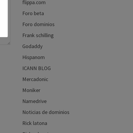
flippa.com
Foro beta
Foro dominios
Frank schilling
Godaddy
Hispanom
ICANN BLOG
Mercadonic
Moniker
Namedrive
Noticias de dominios
Rick latona