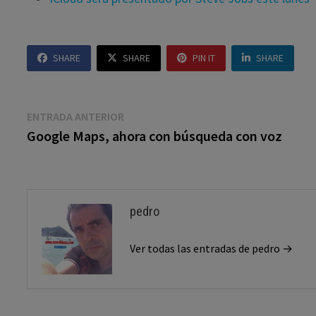
SHARE
SHARE
PIN IT
SHARE
Navegación
Entrada
ENTRADA ANTERIOR
anterior:
Google Maps, ahora con búsqueda con voz
de
entradas
pedro
Ver todas las entradas de pedro →