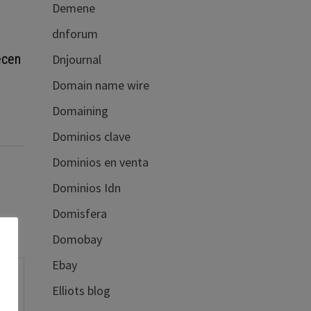
Demene
dnforum
ecen
Dnjournal
Domain name wire
Domaining
Dominios clave
Dominios en venta
Dominios Idn
Domisfera
Domobay
Ebay
Elliots blog