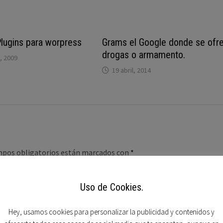
Plugins para worpress
Grams el Google donde se ofr
drogas o armamento.
, 2009
19 abril, 2014
mpos obligatorios están marcados con
*
Uso de Cookies.
Hey, usamos cookies para personalizar la publicidad y contenidos y