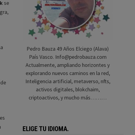
k
se
gra,
la
Pedro Bauza 49 Años Elciego (Alava)
País Vasco. Info@pedrobauza.com
Actualmente, ampliando horizontes y
explorando nuevos caminos en la red,
Inteligencia artificial, metaverso, nfts,
 de
activos digitales, blokchaim,
criptoactivos, y mucho más………
ues
n
ELIGE TU IDIOMA.