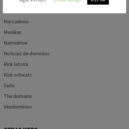
Hispanom
ACEPTAR
ICANN BLOG
Mercadonic
Moniker
Namedrive
Noticias de dominios
Rick latona
Rick schwatz
Sedo
The domains
Veodominios