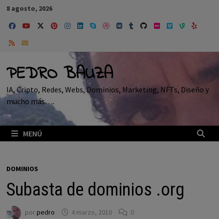
Saltar
8 agosto, 2026
al
contenido
PEDRO BAUZA
IA, Cripto, Redes, Webs, Dominios, Marketing, NFTs, Diseño y
mucho más….
MENÚ
DOMINIOS
Subasta de dominios .org
por
pedro
4 marzo, 2010
0