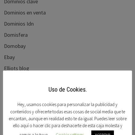
Dominios clave
Dominios en venta
Dominios Idn
Domisfera
Domobay
Ebay
Elliots blog
flippa.com
Uso de Cookies.
Foro beta
Foro dominios
Hey, usamos cookies para personalizar la publicidad y
contenidos y ofrecerte todas esas cosas de social media que te
Frank schilling
encantan, aunque en realidad esto te da igual. Puedes leer sobre
Godaddy
ello aquí o hacer clic para deshacerte de esta caja molesta y
seguir a lo tuyo.
Cookie settings