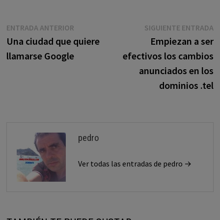
Navegación
Entrada
E
ENTRADA ANTERIOR
SIGUIENTE ENTRADA
anterior:
s
Una ciudad que quiere
Empiezan a ser
de
llamarse Google
efectivos los cambios
entradas
anunciados en los
dominios .tel
pedro
Ver todas las entradas de pedro →