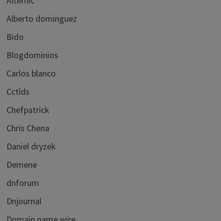
Afternic
Alberto dominguez
Bido
Blogdominios
Carlos blanco
Cctlds
Chefpatrick
Chris Chena
Daniel dryzek
Demene
dnforum
Dnjournal
Domain name wire