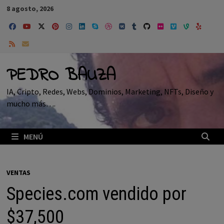
Saltar
8 agosto, 2026
al
contenido
PEDRO BAUZA
IA, Cripto, Redes, Webs, Dominios, Marketing, NFTs, Diseño y
mucho más….
MENÚ
VENTAS
Species.com vendido por
$37,500