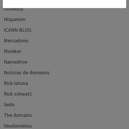
Godaddy
Hispanom
ICANN BLOG
Mercadonic
Moniker
Namedrive
Noticias de dominios
Rick latona
Rick schwatz
Sedo
The domains
Veodominios