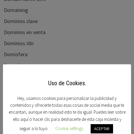
Domaining
Dominios clave
Dominios en venta
Dominios Idn
Domisfera
Domobay
Ebay
Uso de Cookies.
Elliots blog
flippa.com
Hey, usamos cookies para personalizar la publicidad y
contenidos y ofrecerte todas esas cosas de social media que te
Foro beta
encantan, aunque en realidad esto te da igual. Puedes leer sobre
ello aquí o hacer clic para deshacerte de esta caja molesta y
Foro dominios
seguir a lo tuyo.
Cookie settings
ACEPTAR
Frank schilling