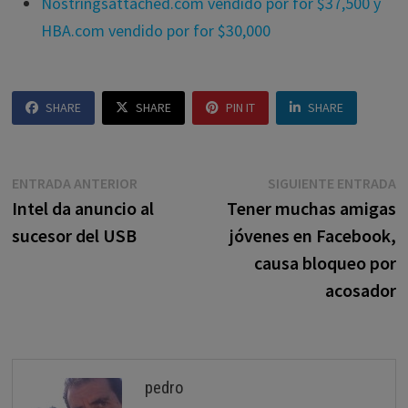
Nostringsattached.com vendido por for $37,500 y
HBA.com vendido por for $30,000
SHARE
SHARE
PIN IT
SHARE
Navegación
Entrada
E
ENTRADA ANTERIOR
SIGUIENTE ENTRADA
anterior:
s
Intel da anuncio al
Tener muchas amigas
de
sucesor del USB
jóvenes en Facebook,
entradas
causa bloqueo por
acosador
pedro