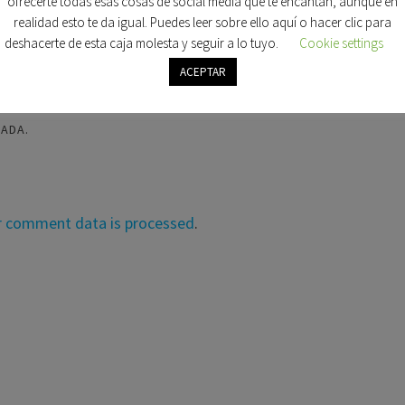
ofrecerte todas esas cosas de social media que te encantan, aunque en
realidad esto te da igual. Puedes leer sobre ello aquí o hacer clic para
deshacerte de esta caja molesta y seguir a lo tuyo.
Cookie settings
ACEPTAR
COMENTARIOS A ESTA ENTRADA.
RADA.
r comment data is processed
.