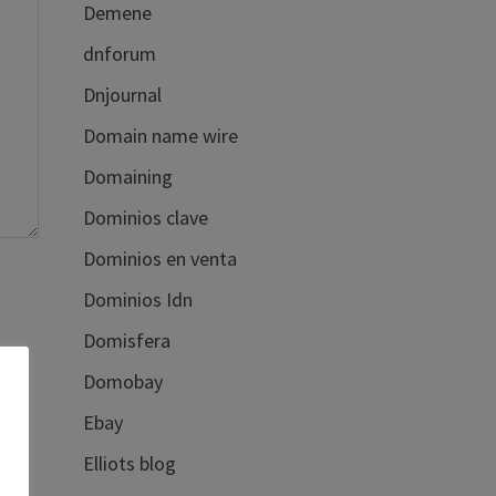
Demene
dnforum
Dnjournal
Domain name wire
Domaining
Dominios clave
Dominios en venta
Dominios Idn
Domisfera
Domobay
Ebay
Elliots blog