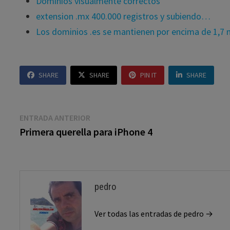
Dominios visualmente correctos
extension .mx 400.000 registros y subiendo…
Los dominios .es se mantienen por encima de 1,7 m
SHARE
SHARE
PIN IT
SHARE
Navegación
Entrada
ENTRADA ANTERIOR
anterior:
Primera querella para iPhone 4
de
entradas
pedro
Ver todas las entradas de pedro →