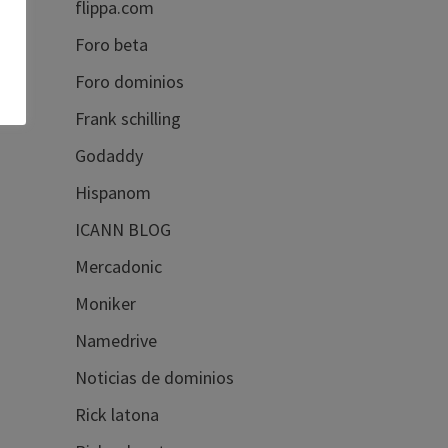
flippa.com
Foro beta
Foro dominios
Frank schilling
Godaddy
Hispanom
ICANN BLOG
Mercadonic
Moniker
Namedrive
Noticias de dominios
Rick latona