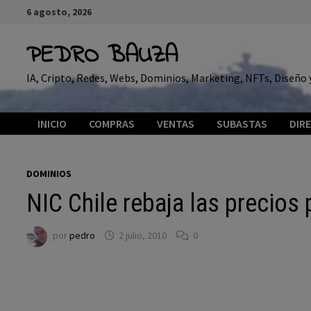
Saltar
6 agosto, 2026
al
contenido
PEDRO BAUZA
IA, Cripto, Redes, Webs, Dominios, Marketing, NFTs, Diseñ
INICIO
COMPRAS
VENTAS
SUBASTAS
DIR
DOMINIOS
NIC Chile rebaja las precios
por
pedro
2 julio, 2010
0