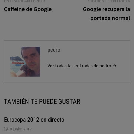
Navegación
Entrada
E
ENTRADA ANTERIOR
SIGUIENTE ENTRADA
anterior:
s
Caffeine de Google
Google recupera la
de
portada normal
entradas
pedro
Ver todas las entradas de pedro →
TAMBIÉN TE PUEDE GUSTAR
Eurocopa 2012 en directo
8 junio, 2012