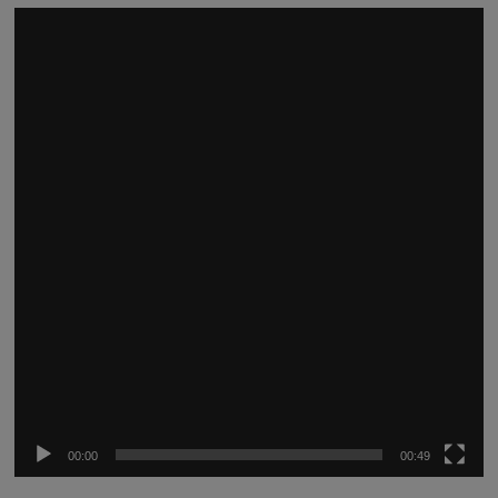
Reproductor
de
vídeo
00:00
00:49