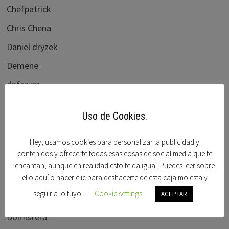
Chefpatrick
Chris Chena
Daniel dryzek
Demene
dnforum
Dnjournal
Uso de Cookies.
Domain name wire
Domaining
Hey, usamos cookies para personalizar la publicidad y
contenidos y ofrecerte todas esas cosas de social media que te
Dominios clave
encantan, aunque en realidad esto te da igual. Puedes leer sobre
ello aquí o hacer clic para deshacerte de esta caja molesta y
Dominios en venta
seguir a lo tuyo.
Cookie settings
ACEPTAR
Dominios Idn
Domisfera