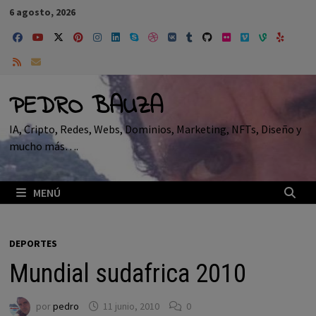
Saltar
6 agosto, 2026
al
contenido
PEDRO BAUZA
IA, Cripto, Redes, Webs, Dominios, Marketing, NFTs, Diseño y
mucho más….
MENÚ
DEPORTES
Mundial sudafrica 2010
por
pedro
11 junio, 2010
0