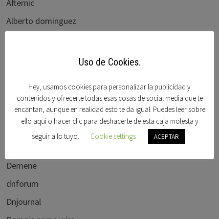
Afternic
Alberto dominguez
Bido
Blogdominios
Uso de Cookies.
Carlos blanco
Hey, usamos cookies para personalizar la publicidad y
Cctlds
contenidos y ofrecerte todas esas cosas de social media que te
encantan, aunque en realidad esto te da igual. Puedes leer sobre
Chefpatrick
ello aquí o hacer clic para deshacerte de esta caja molesta y
Chris Chena
seguir a lo tuyo.
Cookie settings
ACEPTAR
Daniel dryzek
Demene
dnforum
Dnjournal