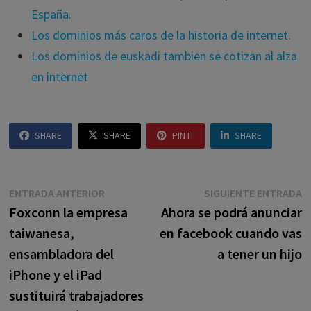
España.
Los dominios más caros de la historia de internet.
Los dominios de euskadi tambien se cotizan al alza
en internet
SHARE
SHARE
PIN IT
SHARE
Navegación
Entrada
E
ENTRADA ANTERIOR
SIGUIENTE ENTRADA
anterior:
s
Foxconn la empresa
Ahora se podrá anunciar
de
taiwanesa,
en facebook cuando vas
entradas
ensambladora del
a tener un hijo
iPhone y el iPad
sustituirá trabajadores