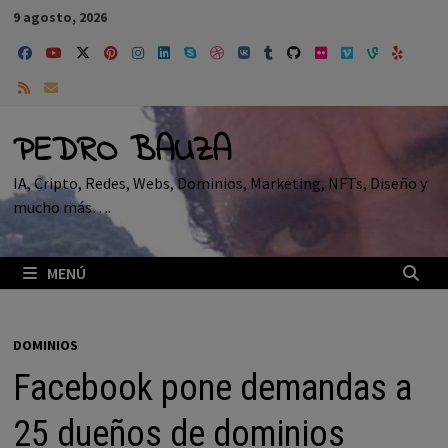
Saltar
9 agosto, 2026
al
contenido
PEDRO BAUZA
IA, Cripto, Redes, Webs, Dominios, Marketing, NFTs, Diseño y
mucho más….
MENÚ
DOMINIOS
Facebook pone demandas a
25 dueños de dominios